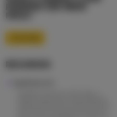
PODERIA SER MAIS
FÁCIL?
JOGAR DEMO
RECURSOS
Jogabilidade fácil
Os jogadores pressionam o botão “jogar” e
observam as bolas caírem do topo da pirâmide,
atingindo aleatoriamente as células inferiores de
vários valores que aumentam do centro para as