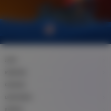
JOGOS
ESPAÇOS
RABISCO
MARKETING
CASUAL
DADOS
FERRAMENTAS
PARCEIROS
LOTERIA
TODOS OS JOGOS
EXCLUSIVOS DA MARCA
CLIENTES
LINKS RÁPIDOS
PROMO DE CONJUNTOS DE JOGOS
AFILIADOS
NOTÍCIAS
ARTIGOS
EMPRESA