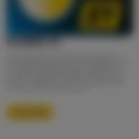
PLINKO XY
Apresentando o Plinko XY, uma versão atualizada do jogo
tradicional da BGaming, mas desta vez aprimorada para projetos
de criptografia. A jogabilidade é simples: os jogadores não
precisam de estratégia nem habilidades para alcançar vitórias
brilhantes. Cada gota pode elevar o humor e energizá-lo para
novas aventuras. Vale a pena tentar, não é?
JOGAR DEMO