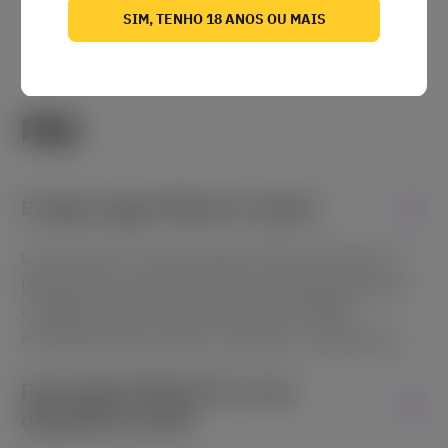
Auto.
SIM, TENHO 18 ANOS OU MAIS
No modo Manual, os jogadores jogam bolas
individualmente, enquanto no modo Automático,
eles apenas assistem ao jogo.
FAQ
É seguro jogar Plinko XY online?
Com certeza, é seguro jogar Plinko XY online. A
BGaming, uma provedora de conteúdo iGaming
confiável, garante que este jogo use RNG
certificado para manter a justiça e a segurança.
Posso jogar Plinko XY no meu
dispositivo móvel?