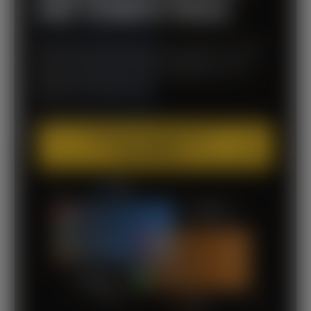
EM TEMPO REAL
Descubra quais jogos são quentes ou frios.
Faça movimentos mais inteligentes com
dados em tempo real.
ACESSE A CENTRAL DE
JOGADORES