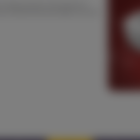
s “dados preciosos” tanto quanto nós.
que os deuses da fortuna estejam com você!