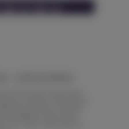
ONAL
COPIAR LINK DE DEMONSTRAÇÃO
bio chinês diz que a tensão é quem
everia ser, enquanto o relaxamento é
a BGaming, priorizamos o divertido
nossos jogadores, então o dado é
os nosso craque e desenvolvemos a