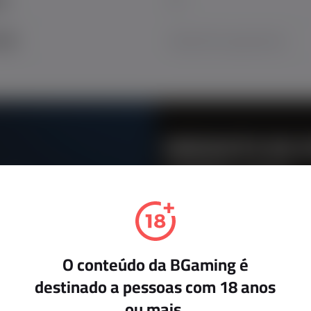
Sic Bo para col
Em nossa versã
2
%
Data De Lançamento
números aleató
mesa de jogo, p
o possível para
físico. Se você 
e experimentar
INSIGHTS DE 
desista. A BGam
máximo. Lembre
TEMPO REAL
que qualquer ou
sorte e mergulh
Descubra quais jogos são 
de Macau.
movimentos mais intelig
tempo real.
O conteúdo da BGaming é
destinado a pessoas com 18 anos
ACESSE A CENTRAL DE JO
ou mais.