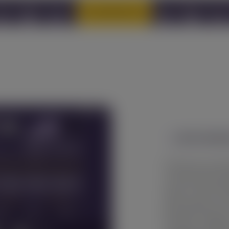
PLAY DEMO
PACOTE PROMOCI
O famoso provér
você acha que d
quem você é. N
passatempo de 
lançado. Jogam