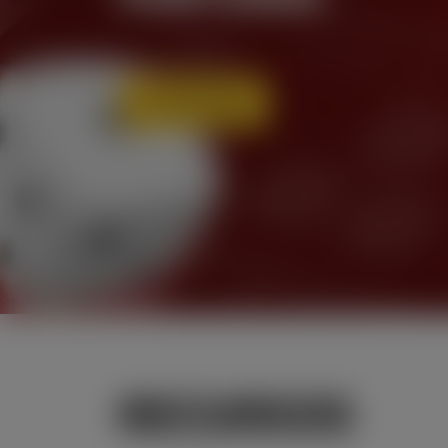
JOGAR DEMO
RECURSOS