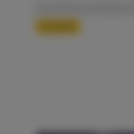
Temos certeza de que você aproveitará nosso
Desejamos-lhe boa sorte no Sic Bo Macao e 
JOGAR DEMO