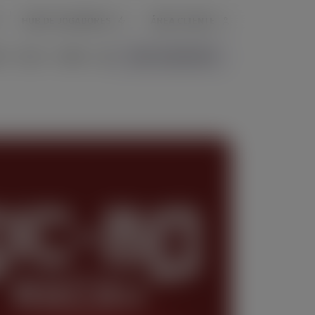
HUB DE JOGADORES
ÁREA CLIENTE
OS
BLOG
SOBRE
TALK TO AN EXPERT