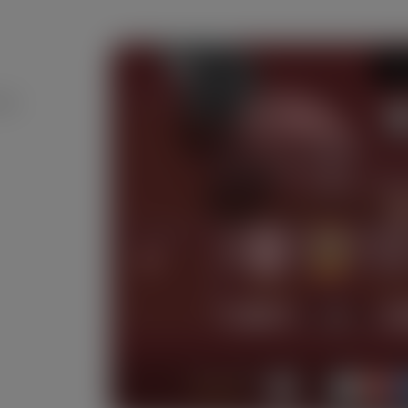
rês
ções
des e
rias
valor
.