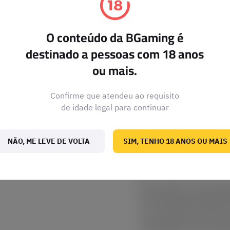
SCREENING
O conteúdo da BGaming é
destinado a pessoas com 18 anos
We contact you to sche
ou mais.
test assignment depen
Confirme que atendeu ao requisito
de idade legal para continuar
OBTENGA LA
NÃO, ME LEVE DE VOLTA
SIM, TENHO 18 ANOS OU MAIS
STREAMER
BGaming es el provee
comunidad de habla hi
son un éxito entre lo
visibilidad y la partic