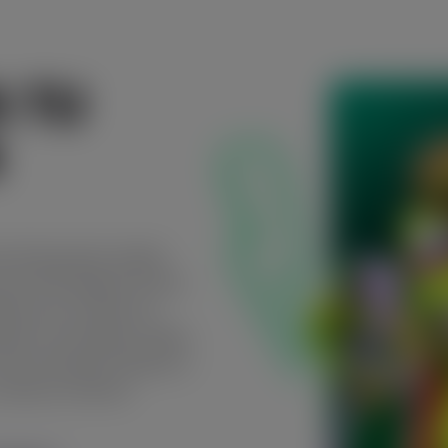
 TU
N
de iGaming de rápido
s de 250 juegos de alta
aformas en línea en
idas como Blaze, Stake,
n-Up y Gamdom.¡Únase a
uestras ofertas!