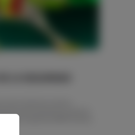
DE LA SEGURIDAD
ta, Grecia y Rumania, estamos
mente nuestra presencia. En julio de
rtificación española de BMM TestLabs.