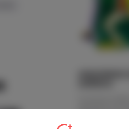
TIO WEB
ASEGÚRESE 
R
JURÍDICA
Con licencias en Mal
expandiendo continua
CON
2023 obtuvimos la ce