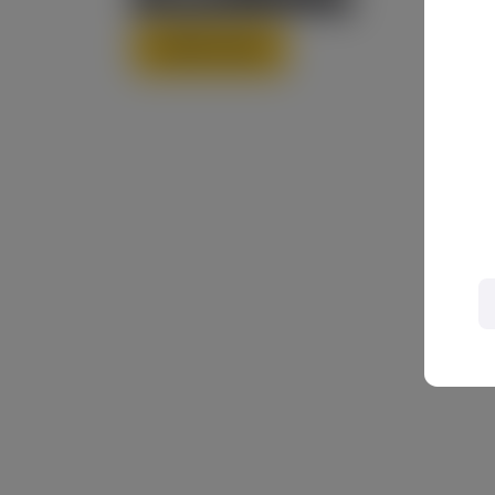
CONTÁCTENOS