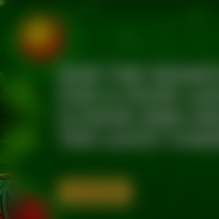
JOIN THE SEARC
FOR A FOUR-LE
CLOVER AND U
THE LUCKY CHA
JUGAR DEMO