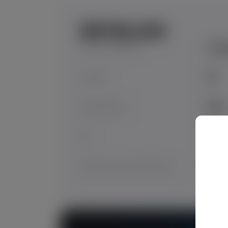
DETALLES
Tipo de Juego
Trag
Líneas
10
Volatilidad
Baja
ID
Four
Fecha de Lanzamiento
Mar 