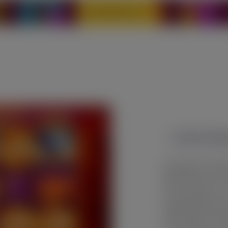
PLAY DEMO
PAQUETE PROMO
El juego Grand
BGaming a las t
de animales. Po
jugabilidad fami
dos juegos de b