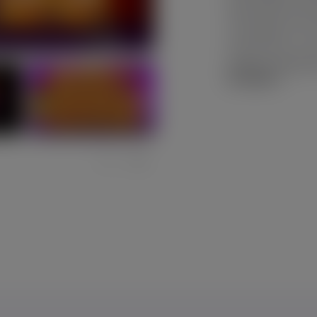
alternativas de
sumerges en la
americano, con
gráficos llamat
LEER MÁS
¡Consigue más 
mantenlas así p
Gran Jackpot x5
and Collect Coi
Hold and Win, q
principal como 
tiradas gratis s
símbolos disper
mucho, junto c
experiencia dive