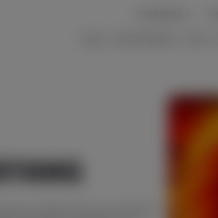
CLUB MAXWIN
CE
JUEGOS
PARA OPERADORES
SOCIOS
STANG
jorando la calidad visual, ¡pero manteniendo