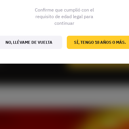
TIEMPO REAL
Confirme que cumplió con el
requisito de edad legal para
continuar
Averigüe qué juegos son ca
Realice movimientos más 
en tiempo real.
NO, LLÉVAME DE VUELTA
SÍ, TENGO 18 AÑOS O MÁS.
IR AL CENTRO DE JUGADOR