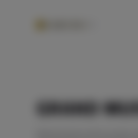
Skip
to
content
ES
GRAND MU
BGaming reinventa los clásicos conocidos, me