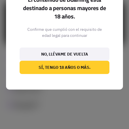
destinado a personas mayores de
18 años.
Confirme que cumplió con el requisito de
edad legal para continuar
NO, LLÉVAME DE VUELTA
Bono de compra
SÍ, TENGO 18 AÑOS O MÁS.
Puedes comprar una ronda de tiradas gratis al
Giros gratis
precio que se muestra en el botón. A medida que
cambias la apuesta, el precio se ajusta en
Los símbolos Scatters de 4, 5 y 6 o más
consecuencia. El siguiente giro después de la
Dispersión
comienzan con 15, 18 y 20 tiradas gratis. A lo
compra activa el juego de bonificación. La función
largo de la ronda, se marcan las casillas en las
Un símbolo de nivel 9 que puede caer en
se desactiva si Chance x2 está activo.
que se forma un grupo ganador. La próxima vez
MergeUP™
cualquier lugar de los carretes o formarse a partir
que aparezca un grupo ganador en una celda
de los símbolos del nivel 8. Más de 4 símbolos
Una mecánica de agrupamiento en la que 4 o
marcada, la celda ganará un multiplicador x2. El
Scatters activan la ronda de tiradas gratis.
más símbolos idénticos que caen uno al lado del
multiplicador aumenta x2 con cada nueva