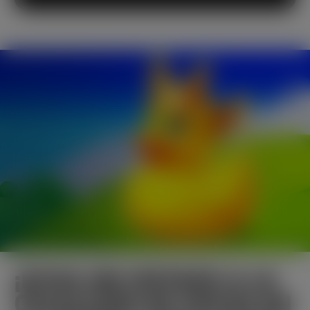
¡ECHA UN VISTAZO A LA
COLECCIÓN DE PATOS EN