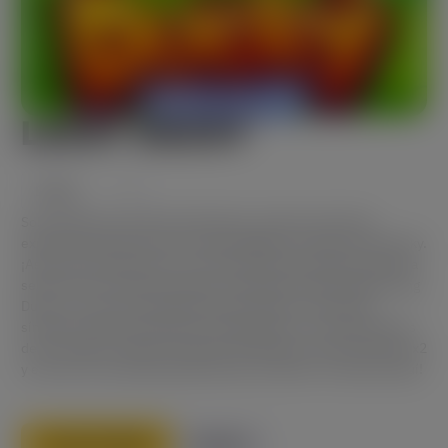
LUCKY DUCKY
Edition
Solo aquellos que estén destinados a probar la divertida
experiencia de fusión de 9 niveles llegan a la tienda Lucky Ducky.
¡Así que enhorabuena por encontrarlo! Ahora puedes mejorar la
selección de coloridos símbolos charlatanes hasta llegar al King
Duck y, si eres extremadamente afortunado, coleccionar
símbolos scatters para lanzar tiradas gratis con multiplicadores
de x2 a 128 en casillas marcadas. ¡No dudes en activar Chance x2
y el bono de compra para aprovechar al máximo tu estancia aquí!
JUGAR DEMO
TRÁILER