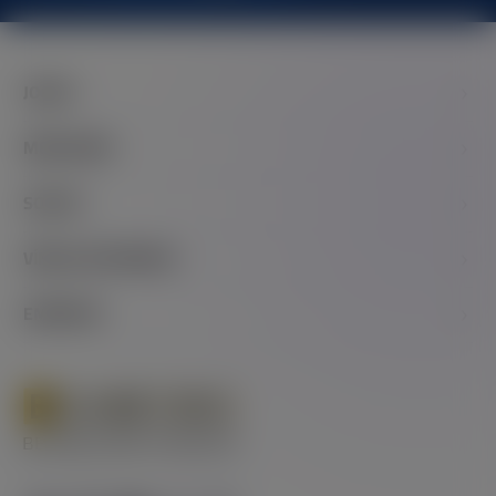
JOGOS
RANURAS
RASCAR
MERCADEO
INFORMAL
DADOS
HERRAMIENTAS
SOCIOS
LOTERÍA
TODOS LOS JUEGOS
EXCLUSIVAS DE MARCA
CLIENTES
VÍNCULOS RÁPIDOS
PROMOCIÓN DE SETS DE JUEGOS
AFILIADOS
NOTICIAS
ARTÍCULOS
EMPRESA
SOCIOS DE MEDIOS
ÁREA DEL CLIENTE
CONTACTE CON NOSOTROS
ACERCA DE NOSOTROS
CARRERAS
EVENTOS
JUEGO RESPONSABLE
DEMOSTRABLEMENTE JUSTO
GUÍA DE MARCA
COLABORACIONES CREATIVAS