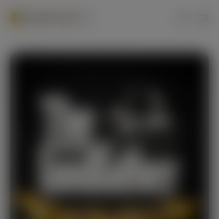
Skip
to
ES
content