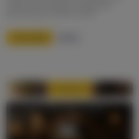
sistema de bote progresivo con ganancias
potenciales que no podrás rechazar.
JUGAR DEMO
TRÁILER
PLAY DEMO