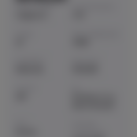
Tipo de Juego
Tasa de Aciertos
Spins», «Vengeance Jackpot Spins» y «Honor Hold
Tragaperras
2.96
and Win Spins». Estas rondas pueden activarse
por separado o combinarse en potentes juegos de
Bonificación dobles y triples. Los símbolos
Líneas
Max.multiplicador
misteriosos aumentan la emoción al revelarse en
20
x
5000
el último momento, y las opciones «Comprar
Bonificación» te dan acceso directo a los Juegos
Volatilidad
Max Ganar
de Bonificación. ¡Disfruta de una mecánica de
Media-alta
€
250,000
juego digna de un auténtico imperio familiar!
Tasa FS
ID
105
El Padrino 3: Los
pilares del poder
RTP
Fecha de
96.57
%
Lanzamiento