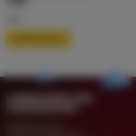
LIKE
CATÁLOGO DE JUEGOS
COMENCEMOS UNA
CONVERSACIÓN
¿Te gustaría iniciar una
conversación con BGaming en