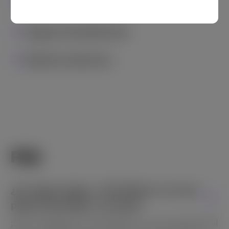
Opciones de compra con bonificación
pueden activar una Ronda de Bonificación cuando
se recogen. Las fichas de bonificación solo
Compra un Juego de Bonificación aleatorio (×100
pueden revelarse mediante símbolos
Juegos de Bonificación
la apuesta) o una Ronda de Bonificación triple
misteriosos.
garantizada (×200 la apuesta).
Puedes activar entre 1 y 3 Juegos de Bonificación
Símbolo misterioso
en un solo giro para disfrutar de combinaciones
de juego únicas. Cuando aparecen 2 o 3 fichas de
Las fichas de bronce pueden activar giros de
En el juego principal, los símbolos «Mystery»
bonificación diferentes juntas, pueden activar
bonificación por fidelidad, las fichas de plata
aparecen en todos los rodillos y pueden revelar
una Ronda de Bonificación combinada.
pueden activar giros «Honor Hold and Win» y las
los mismos símbolos que dan premio o fichas de
fichas de oro pueden activar giros del bote
bonificación. En los Juegos de Bonificación,
Giros de bonificación por fidelidad
:
«Vengeance».
pueden revelar los mismos símbolos que dan
durante los giros de bonificación, los
premio o fichas de bote.
símbolos misteriosos se quedan fijos y
FAQ
pueden llegar a cubrir los carretes por
completo, revelando nuevos símbolos en
cada giro.
¿Es seguro jugar a «El Padrino: Los tres
Giros «Honor Hold and Win»
— Durante
pilares del poder» en línea?
la función «Hold and Win», pueden
¡Sí! La tragaperras «El Padrino: Los tres pilares del
aparecer símbolos de «Instant Win» y de