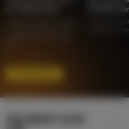
en Tiempo Real
Clasificació
Averigüe qué juegos son calientes
Vea los pagos más 
o Fríos. Realice movimientos más
inspírese para unirs
inteligentes con datos en tiempo
real.
IR A PLAYERS HUB
YOU MIGHT ALSO