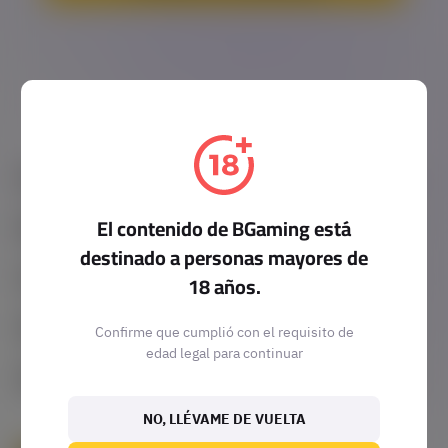
JOGOS
RANURAS
RASCAR
El contenido de BGaming está
MERCADEO
INFORMAL
DADOS
destinado a personas mayores de
HERRAMIENTAS
SOCIOS
18 años.
LOTERÍA
TODOS LOS JUEGOS
EXCLUSIVAS DE MARCA
CLIENTES
VÍNCULOS RÁPIDOS
Confirme que cumplió con el requisito de
PROMOCIÓN DE SETS DE JUEGOS
AFILIADOS
edad legal para continuar
NOTICIAS
ARTÍCULOS
EMPRESA
SOCIOS DE MEDIOS
ÁREA DEL CLIENTE
CONTACTE CON NOSOTROS
ACERCA DE NOSOTROS
CARRERAS
NO, LLÉVAME DE VUELTA
EVENTOS