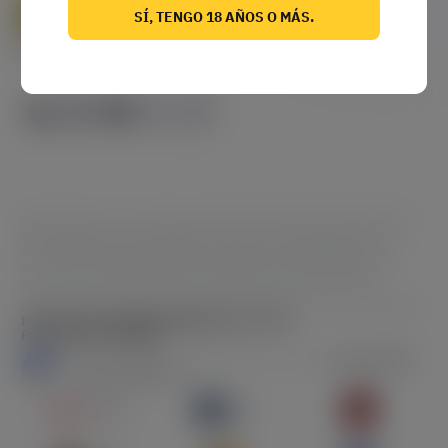
JUEGO RESPONSABLE
DEMOSTRABLEMENTE JUSTO
SÍ, TENGO 18 AÑOS O MÁS.
GUÍA DE MARCA
COLABORACIONES CREATIVAS
Stable Games Ltd, con domicilio social en 206, Wisely house, Old Bakery
Street, Valletta VLT 1451, Malta, tiene licencia y está regulada por la
Autoridad de Juego de Malta para suministrar servicios de juego Type1
bajo una Licencia de Suministro de Juegos Críticos B2B (Número de
licencia: MGA / B2B/785/2020, emitida el 18 de marzo de 2021).
© 2026 Todos los Derechos Reservados. BGaming es una marca registrada.
POLÍTICA DE PRIVACIDAD
MAPA DEL SITIO
POLÍTICA DE COOKIES
This site is protected by reCAPTCHA and the Google
Privacy Policy
and
Terms of Service
apply.