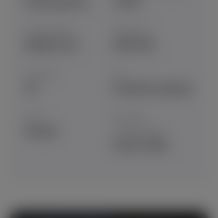
Pays Anywhere
x
1750
Panda Fortune Rush é um caça-níqueis de ritmo
acelerado criado para jogadores que buscam
Volatilidade
Max Win
impulso e potencial.
Medium-Low
€
253,750
Taxa FS
ID
78
PandaFortuneRush
RTP
Data De
96.03
%
Lançamento
Feb 19, 2026