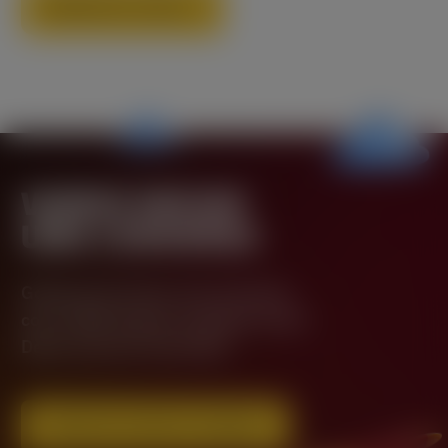
CATÁLOGO DE JOGOS
VAMOS INICIAR
UMA CONVERSA
Gostaria de iniciar uma conversa
com a BGaming em qualquer área?
Deixe-nos cair uma linha!
ENTRE EM CONTATO CONOSCO