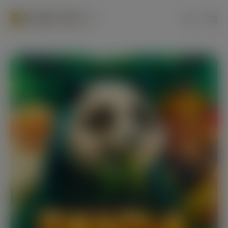
Skip
to
PT
content