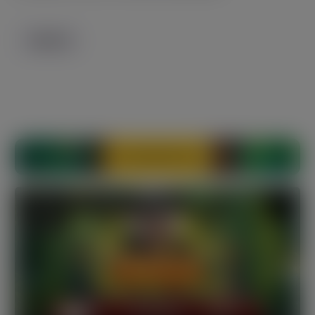
TRAILER
PLAY DEMO