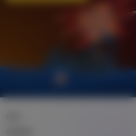
JOGOS
ESPAÇOS
RABISCO
MARKETING