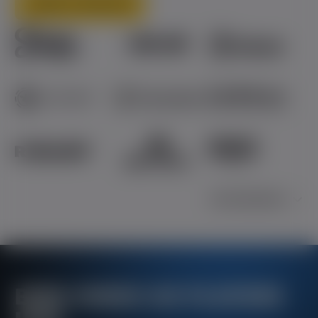
TORNE-SE PARCEIRO
MOSTRAR MAIS
BEM-VINDO AO PLAYERS