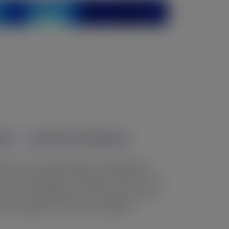
ONAL
COPIAR LINK DE DEMONSTRAÇÃO
imos a Lua Selvagem, de repente se
os para explorar o planeta misterioso e
raciosos habitantes. Você quer ser um
ue conseguirá fazer essa viagem?
 × 4 foram feitas para festividades,