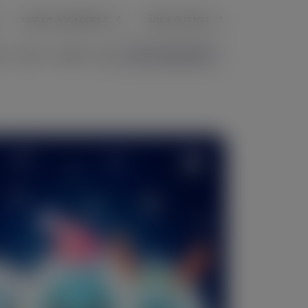
HUB DE JOGADORES
ÁREA CLIENTE
OS
BLOG
SOBRE
TALK TO AN EXPERT