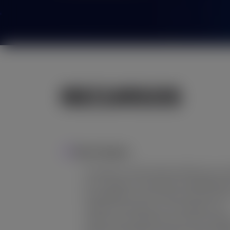
RECURSOS
Moon Respin
Um jogo no estilo Hold and Win que con
em 3 respins e apresenta multiplicado
lua pegajosos com valores de até x20,
coletor, um booster e um limpador. Os
respins são reativados se esses símbo