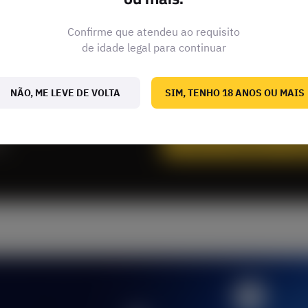
TEMPO REAL
Confirme que atendeu ao requisito
de idade legal para continuar
Descubra quais jogos são 
movimentos mais intelig
NÃO, ME LEVE DE VOLTA
SIM, TENHO 18 ANOS OU MAIS
tempo real.
ACESSE A CENTRAL DE JO