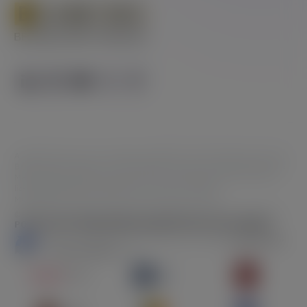
JOGO RESPONSÁVEL
COMPROVADAMENTE JUSTO
GUIA DA MARCA
COLABORAÇÕES CRIATIVAS
A Stable Games Ltd, com endereço registrado em 206, Wisely house, Old
Bakery Street, Valletta VLT 1451, Malta, é licenciada e regulamentada pela
Malta Gaming Authority para fornecer serviços de jogos tipo 1 sob uma
licença B2B Critical Gaming Supply (número da licença:
MGA/B2B/785/2020, emitida em 18 de Março de 2021).
© 2026 Todos Os Direitos Reservados. BGaming é uma marca registrada.
POLÍTICA DE PRIVACIDADE
SITEMAP
POLÍTICA DE COOKIES
This site is protected by reCAPTCHA and the Google
Privacy Policy
and
Terms of Service
apply.