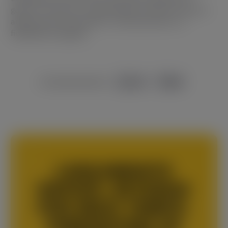
ganhos monetários, a gamificação introduz incentivos
adicionais que aumentam o entretenimento e a
fidelidade do jogador.
Yes
0
No
0
IS THIS PAGE HELPFUL?
LANÇAMENTO
RÁPIDO. RETENHA
POR MAIS TEMPO.
DIMENSIONE DE