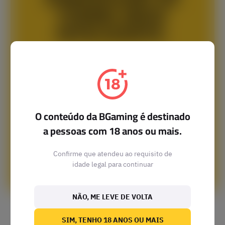
FORMA MAIS
INTELIGENTE.
Não crie do zero. Escolha velocidade,
flexibilidade e desempenho em escala.
Sabemos como lançar mais rapidamente,
localizar mais profundamente e crescer
com confiança em seu mercado-alvo.
O conteúdo da BGaming é destinado
a pessoas com 18 anos ou mais.
SABER MAIS
Confirme que atendeu ao requisito de
idade legal para continuar
NÃO, ME LEVE DE VOLTA
SIM, TENHO 18 ANOS OU MAIS