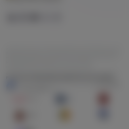
A Stable Games Ltd, com endereço registrado em 206, Wisely house, Old
Bakery Street, Valletta VLT 1451, Malta, é licenciada e regulamentada pela
Malta Gaming Authority para fornecer serviços de jogos tipo 1 sob uma
licença B2B Critical Gaming Supply (número da licença:
MGA/B2B/785/2020, emitida em 18 de Março de 2021).
© 2026 Todos Os Direitos Reservados. BGaming é uma marca registrada.
POLÍTICA DE PRIVACIDADE
SITEMAP
POLÍTICA DE COOKIES
This site is protected by reCAPTCHA and the Google
Privacy Policy
and
Terms of Service
apply.