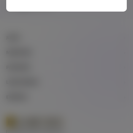
JOGOS
ESPAÇOS
RABISCO
MARKETING
CASUAL
DADOS
FERRAMENTAS
PARCEIROS
LOTERIA
TODOS OS JOGOS
EXCLUSIVOS DA MARCA
CLIENTES
LINKS RÁPIDOS
PROMO DE CONJUNTOS DE JOGOS
AFILIADOS
NOTÍCIAS
ARTIGOS
EMPRESA
PARCEIROS DE MÍDIA
ÁREA CLIENTE
ENTRE EM CONTATO CONOSCO
SOBRE NÓS
CARREIRAS
EVENTOS
JOGO RESPONSÁVEL
COMPROVADAMENTE JUSTO
GUIA DA MARCA
COLABORAÇÕES CRIATIVAS