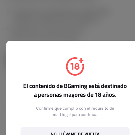
Campañas de marketing mejor segmentadas
mediante la segmentación de jugadores
Identification of Great Apostators
Detección de fraude mejorada
Análisis predictivo para la retención de
clientes
La analítica predictiva ofrece:
El contenido de BGaming está destinado
Identificación temprana de los riesgos de abandono,
a personas mayores de 18 años.
lo que permite una retención proactiva
Personalización de ofertas y bonificaciones en
Confirme que cumplió con el requisito de
edad legal para continuar
función de las acciones previstas del jugador
Mejora de la lealtad a largo plazo mediante un
compromiso personalizado
NO, LLÉVAME DE VUELTA