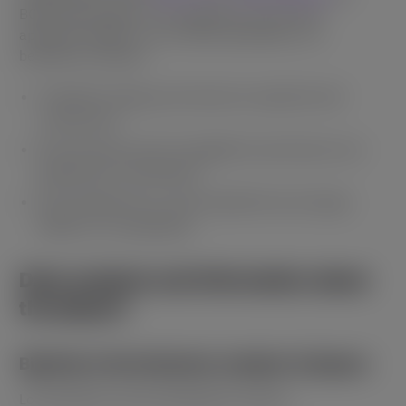
BGaming, atienden a los jugadores que buscan
apuestas rápidas y con mucha adrenalina. Los
beneficios incluyen:
Trepidante juego que fomenta la repetición del
compromiso
Gran atractivo para los jugadores que buscan una
gratificación instantánea
Fácil integración en varias plataformas de juego
debido a su simplicidad
Data analysis and information about
the players
Big Data in the behaviour analysis of players
Los beneficios clave del big data incluyen: