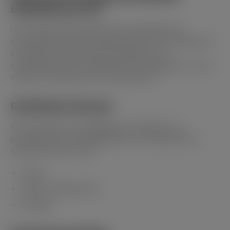
impulsadas por la IA
Los sistemas impulsados por la IA adaptan las
recomendaciones, las bonificaciones y el contenido de
los juegos en función de las preferencias y
comportamientos individuales de los jugadores, lo que
mejora el compromiso y la satisfacción.
Gamification elements
Para mantener a los jugadores motivados, los
proveedores de iGaming pueden recompensarlos y
añadir funciones como:
Logros
Tablas clasificatorias
Desafíos