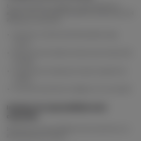
Entre las prácticas ecológicas implementadas por
algunos de los principales operadores del panorama del
iGaming, se encuentran:
Operations conducted with Renewable energy
sources
Reducción de la huella de carbono para el desarrollo
de juegos
Programas de reciclaje para mejorar la gestión de
residuos
Promoción de prácticas ecológicas en la comunidad
Iniciativas de responsabilidad social
corporativa
Iniciativas de responsabilidad social corporativa en el
iGaming Industry incluyen: