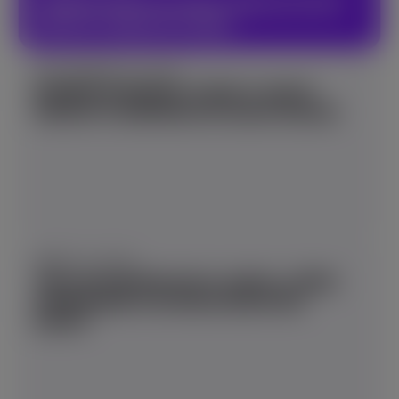
5 PASOS EXACTOS PARA CREAR UN SITIO
WEB DE CASINO EN LÍNEA
SEPTIEMBRE 20, 2024
IGAMING BUSINESS: CREAR Y HACER
CRECER TU EMPRESA DE JUEGO ONLINE
ABRIL 23, 2021
100% DE EQUIDAD EN EL JUEGO: ¿CÓMO
COMPROBAR LOS RESULTADOS DEL
JUEGO?