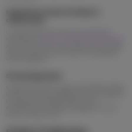
Integración de cadenas de bloques y
criptomonedas
La cadena de bloques proporciona transacciones
transparentes y
seguras y un juego demostrablemente
justo, mientras que las criptomonedas permiten pagos
rápidos y anónimos que son cada vez más populares
entre los jugadores.
5G technology impact
El auge del 5G ofrece conexiones más rápidas y de baja
latencia, lo que mejora significativamente la calidad de
las experiencias de juego móviles y en vivo,
especialmente en los juegos multijugador en tiempo
real y con crupier en vivo.
Evolution of mobile games