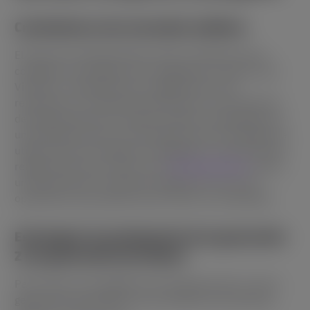
Crecimiento en los mercados asiáticos
El panorama del iGaming en Asia es dinámico pero
complejo, con Filipinas a la vanguardia, mientras que
Vietnam y Tailandia tienen regulaciones más
restrictivas. Los deportes electrónicos y las apuestas
de fútbol dominan el sudeste asiático, impulsados por
una población joven y conocedora de la tecnología que
utiliza mucho los teléfonos inteligentes. A pesar de las
regulaciones poco claras, esto
iGaming Market
ofrece
un potencial de crecimiento significativo para los
operadores que pueden hacer frente a sus desafíos.
Estrategias de participación de la generación
Z y la generación del milenio
Para atraer a los jugadores de la generación Z y de la
generación del milenio, los proveedores de iGaming