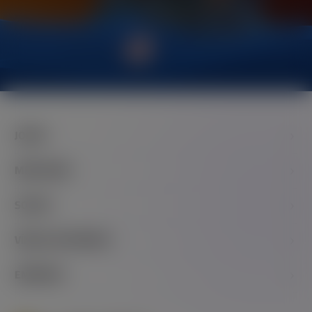
JOGOS
RANURAS
RASCAR
MERCADEO
INFORMAL
DADOS
HERRAMIENTAS
SOCIOS
LOTERÍA
TODOS LOS JUEGOS
EXCLUSIVAS DE MARCA
CLIENTES
VÍNCULOS RÁPIDOS
PROMOCIÓN DE SETS DE JUEGOS
AFILIADOS
NOTICIAS
ARTÍCULOS
EMPRESA
SOCIOS DE MEDIOS
ÁREA DEL CLIENTE
CONTACTE CON NOSOTROS
ACERCA DE NOSOTROS
CARRERAS