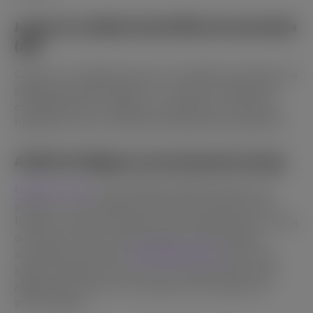
Juegos de realidad virtual (VR) and aumentada
(AR)
Gracias a la realidad virtual y la realidad aumentada, los
jugadores pueden ingresar a un casino real desde la
comodidad de sus hogares, accediendo a cada piso y
habitación como si estuvieran físicamente presentes.
Artificial Intelligence and automatic learning
Gracias a la IA
, los operadores pueden ofrecer una
plataforma más segura al fortalecer la detección de
fraudes y resolver problemas más rápidamente a través
del soporte técnico automatizado. El aprendizaje
automático le permite
iGaming Business
para crear
juegos adaptativos que usen el comportamiento del
jugador para ofrecer una experiencia de juego más
personalizada.