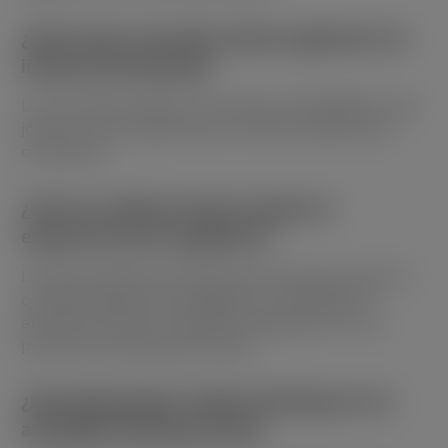
¿Qué nuevos mercados están surgiendo en la
industria del iGaming?
Los mercados asiáticos y los grupos demográficos más
jóvenes, como la generación Z, están impulsando el
crecimiento.
¿Cómo se utiliza la IA para mejorar la
experiencia de los jugadores?
La IA personaliza las experiencias de juego, predice el
comportamiento de los jugadores, automatiza la
atención al cliente y refuerza la seguridad con una
prevención avanzada del fraude.
¿Qué papel juega la cadena de bloques en la
actualidad? iGaming Trends?