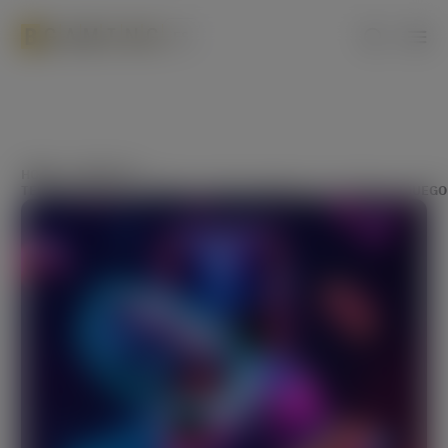
Skip
to
ES
content
HOME
ARTICLES
TENDENCIAS DEL IGAMING: CONFIGURANDO EL FUTURO DEL JUEGO