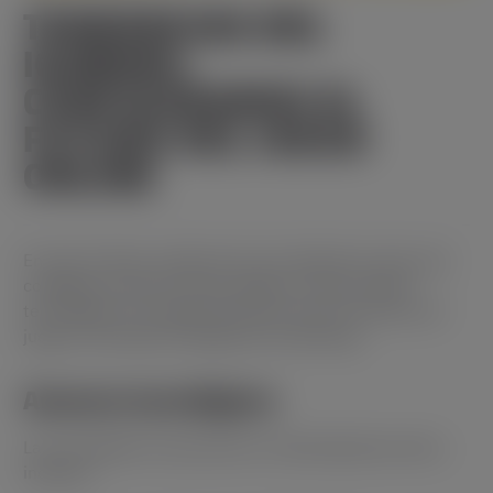
TENDENCIAS DEL
IGAMING:
CONFIGURANDO EL
FUTURO DEL JUEGO
ONLINE
En este artículo, exploramos las tendencias clave que
configuran el futuro de los juegos en línea, desde
tecnologías de vanguardia hasta nuevos formatos de
juego y mercados emergentes de iGaming.
Avances tecnológicos
Las principales innovaciones en iGaming hasta ahora
incluyen: