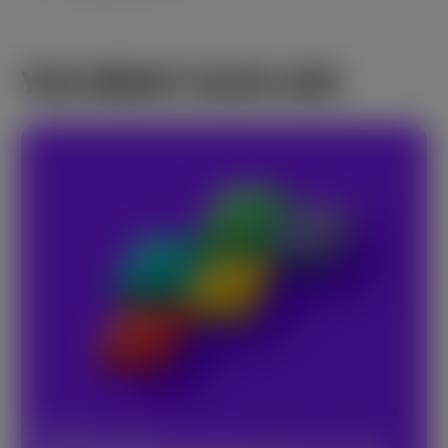
YOU MIGHT ALSO LIKE
ENERO 31, 2023