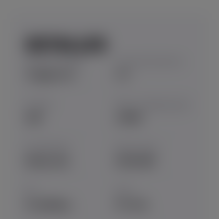
Patricio, como los tréboles de cuatro hojas y las
herraduras doradas. Gracias a la expansión de
comodines y a la ronda de apuestas, deja que este
DETALLES
juego guíe tus tiradas mientras buscas la olla de
Tipo de Juego
Tasa de Aciertos
oro al final del arcoíris.
Tragaperras
4.3
¡Es un momento afortunado y muy esperado, ya
que nuestro Fruit Million St. Patrick’s se prepara
Líneas
Max.multiplicador
para sorprenderlo!
100
x
3000
Volatilidad
Max Ganar
Media-alta
€
150 000
ID
RTP
FruitMillion
97.34
%