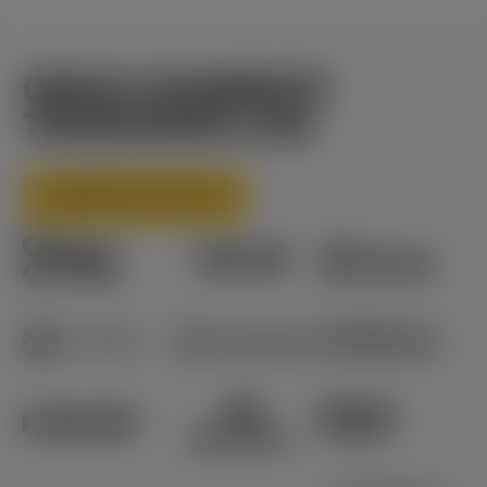
ORGULLOSAMENTE
TRABAJANDO CON
CONVIÉRTASE EN SOCIO