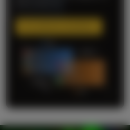
datos en tiempo real.
IR AL CENTRO DE JUGADORES