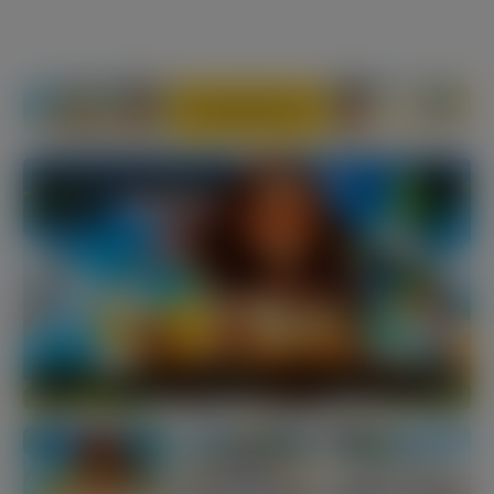
PLAY DEMO