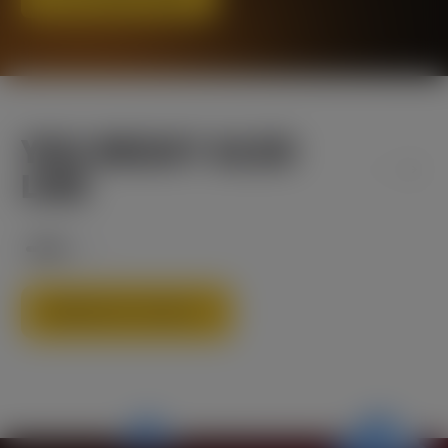
YOU MIGHT ALSO
LIKE
CATÁLOGO DE JUEGOS