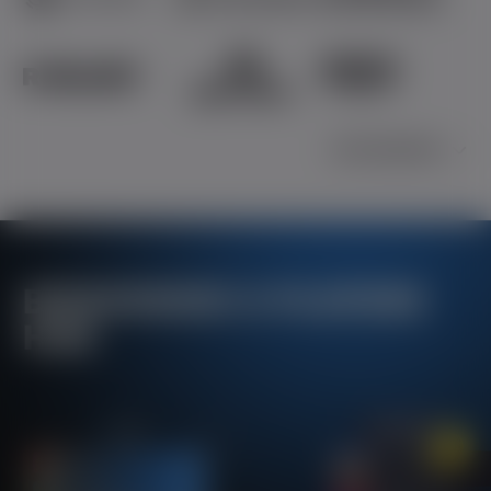
MOSTRAR MÁS
BIENVENIDO A PLAYERS
HUB