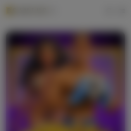
Skip
to
ES
content