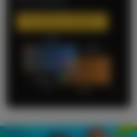
IR AL CENTRO DE JUGADORES