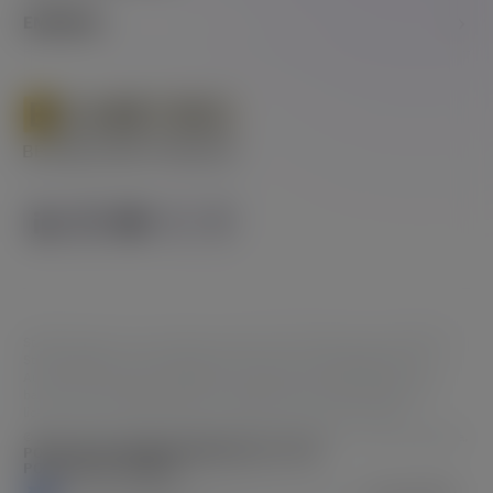
NOTICIAS
ARTÍCULOS
EMPRESA
SOCIOS DE MEDIOS
ÁREA DEL CLIENTE
CONTACTE CON NOSOTROS
ACERCA DE NOSOTROS
CARRERAS
EVENTOS
JUEGO RESPONSABLE
DEMOSTRABLEMENTE JUSTO
GUÍA DE MARCA
COLABORACIONES CREATIVAS
Stable Games Ltd, con domicilio social en 206, Wisely house, Old Bakery
Street, Valletta VLT 1451, Malta, tiene licencia y está regulada por la
Autoridad de Juego de Malta para suministrar servicios de juego Type1
bajo una Licencia de Suministro de Juegos Críticos B2B (Número de
licencia: MGA / B2B/785/2020, emitida el 18 de marzo de 2021).
© 2026 Todos los Derechos Reservados. BGaming es una marca registrada.
POLÍTICA DE PRIVACIDAD
MAPA DEL SITIO
POLÍTICA DE COOKIES