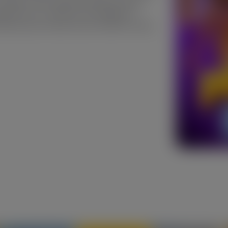
goleiro neste jogo de futebol de praia,
as para ter a chance de multiplicar o
de bônus para vitórias de até x4.860. Vamos