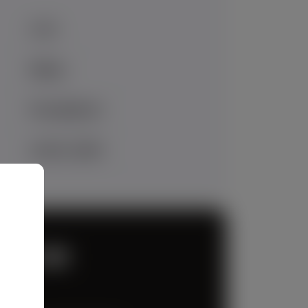
1.31
Média
PenaltyDuel
Jul 03, 2025
RTP EM