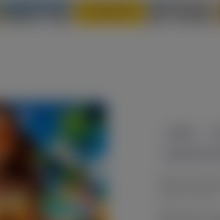
PLAY DEMO
REGRAS
COPIAR LINK DE
Sinta a brisa s
comece a tocar
Neste jogo casua