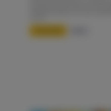
você não esquecerá! Torne-se um chutador ou 
trocando para a bola dourada ou luvas dourad
multiplicador obtido por x5 e iniciar o jogo 
um jarro!
JOGAR DEMO
TRAILER