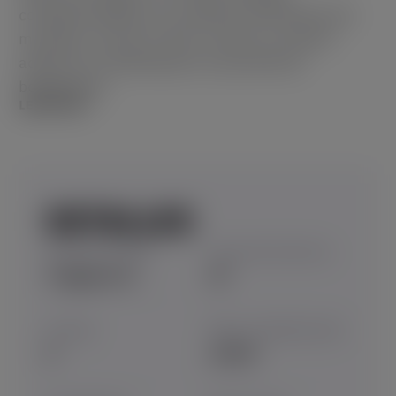
complementadas con símbolos de bonificación:
monedas, más de 3 de las cuales se vuelven
adhesivas y desbloquean una partida de
bonificación.
LEER MÁS
Con 3 giros, la emoción del juego de bonificación
se restablece con cada nueva moneda. Cuanto
mayor sea el número de monedas que consigan
los jugadores, mayor será el multiplicador que les
espera, con x2024 como máximo.
DETALLES
Tipo de Juego
Tasa de Aciertos
Tragaperras
12
Líneas
Max.multiplicador
5
x
2124