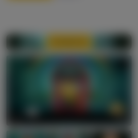
PLAY DEMO