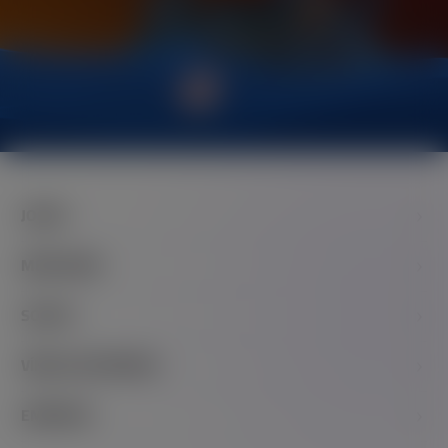
JOGOS
RANURAS
RASCAR
MERCADEO
INFORMAL
DADOS
HERRAMIENTAS
SOCIOS
LOTERÍA
TODOS LOS JUEGOS
EXCLUSIVAS DE MARCA
CLIENTES
VÍNCULOS RÁPIDOS
PROMOCIÓN DE SETS DE JUEGOS
AFILIADOS
NOTICIAS
ARTÍCULOS
EMPRESA
SOCIOS DE MEDIOS
ÁREA DEL CLIENTE
CONTACTE CON NOSOTROS