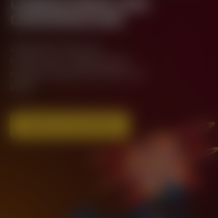
COMENCEMOS UNA
CONVERSACIÓN
¿Te gustaría iniciar una
conversación con BGaming en
cualquier campo? Escríbenos una
línea!
CONTACTE CON NOSOTROS