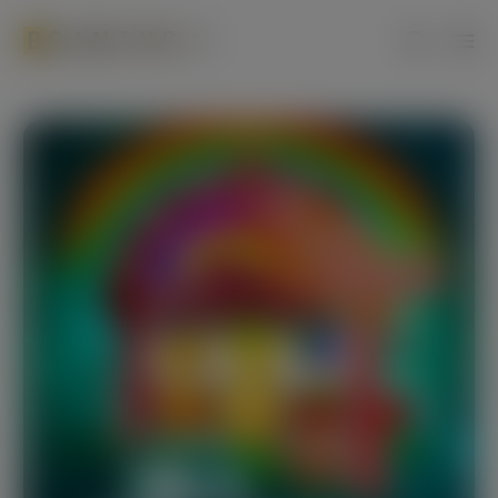
Skip
to
ES
content