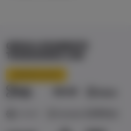
Si se caen más de 3 símbolos de bonificación, se
restablece la ronda. Cuantas más monedas
vuelven pegajosos y se activa una partida de
acumulen los jugadores, mayor será el
bonificación.
multiplicador que recibirán, que oscila entre x3 y
x2024. Este multiplicador se aplica a la apuesta y
la cantidad ganadora se paga al final de la ronda.
ORGULLOSAMENTE
TRABAJANDO CON
CONVIÉRTASE EN SOCIO