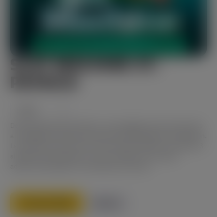
SLOT MACHINE ST.
PATRICK
Edition
Dedicada al Día de San Patricio, esta tragaperras de 3×3 permite
a los jugadores disfrutar de la emoción del juego de bonificación.
La ronda, que se activa con la función Bonus Buy o con más de 3
símbolos de bonificación, inicia 3 vueltas con monedas
adhesivas para ganar el multiplicador más alto.
JUGAR DEMO
TRÁILER