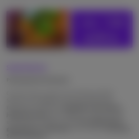
Sweet Samurai
Próximamente
25 de junio
Corta las frutas y hazte con la victoria en Sweet
Samurai, una tragaperras de frutas #Clásica de
BGaming y Cream Team.
Inspirada en los icónicos
juegos para móvil
, esta tragaperras online presenta
una mecánica sencilla en la que
las combinaciones
ganadoras son “rebanadas
” por el reactivo
personaje
Samurai Broccoli
.