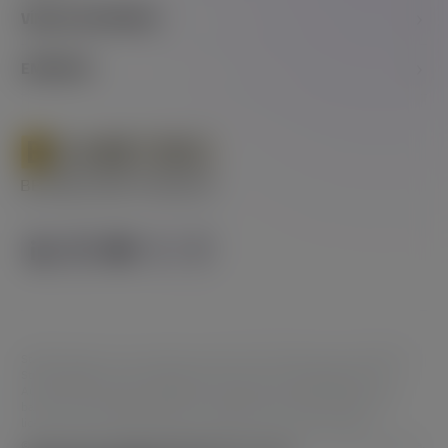
CLIENTES
VÍNCULOS RÁPIDOS
PROMOCIÓN DE SETS DE JUEGOS
AFILIADOS
NOTICIAS
ARTÍCULOS
EMPRESA
SOCIOS DE MEDIOS
ÁREA DEL CLIENTE
CONTACTE CON NOSOTROS
ACERCA DE NOSOTROS
CARRERAS
EVENTOS
JUEGO RESPONSABLE
DEMOSTRABLEMENTE JUSTO
GUÍA DE MARCA
COLABORACIONES CREATIVAS
Stable Games Ltd, con domicilio social en 206, Wisely house, Old Bakery
Street, Valletta VLT 1451, Malta, tiene licencia y está regulada por la
Autoridad de Juego de Malta para suministrar servicios de juego Type1
bajo una Licencia de Suministro de Juegos Críticos B2B (Número de
licencia: MGA / B2B/785/2020, emitida el 18 de marzo de 2021).
© 2026 Todos los Derechos Reservados. BGaming es una marca registrada.