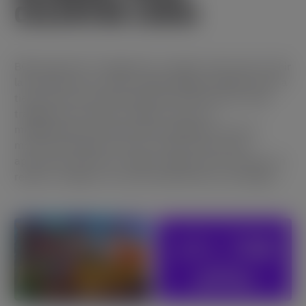
CALENTAR JUNIO
BGaming tiene 9 tragaperras y juegos nuevos para subir
la temperatura en junio. Desde juegos de fútbol, justo a
tiempo para la Copa Mundial de la FIFA 2026, hasta
tragaperras extremas y jogos casual con
multiplicadores favoritos de los jugadores, hay un
montón de juegos de casino online nuevos para
aprovechar este mes. Coge tus gafas de sol, tómate un
respiro y relájate con estos lanzamientos veraniegos…