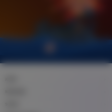
JOGOS
RANURAS
RASCAR
MERCADEO
INFORMAL
DADOS
HERRAMIENTAS
SOCIOS
LOTERÍA
TODOS LOS JUEGOS
EXCLUSIVAS DE MARCA