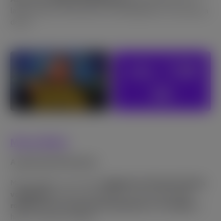
lanzamientos. Demuestra tus habilidades en la próxima
demo.
Money Maker
A partir del 10 de junio
Money Maker, una nueva
tragaperras #Casual de baja
volatilidad
, invita a los jugadores a hacer girar
los
rodillos de una sola línea inspirados en el stepper
y
hacer coincidir el billete.