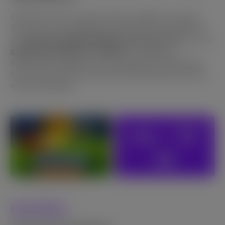
A diferencia de la mayoría de las tragaperras, Sweet
Samurai es una tragaperras de base pura centrada en
un
campo de juego asimétrico de 3×4×3×4×3
con una
ganancia máxima de ×4.500
para jugadores
ocasionales y público nuevo. Observa la rebanada de
brócoli en la demo del proveedor BGaming, que pronto
estará disponible.
Kicker Mania