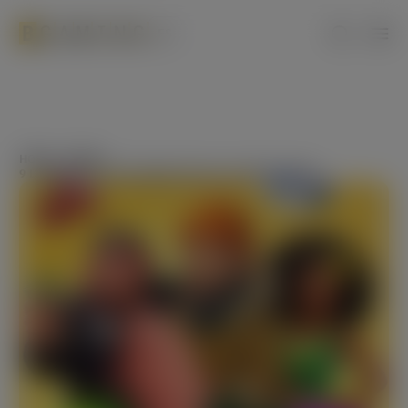
Skip
to
ES
content
HOME
NEWS
9 LANZAMIENTOS BGAMING PARA CALENTAR JUNIO