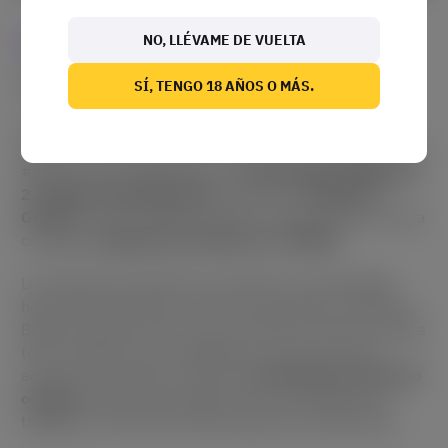
Frenzy Cluster
NO, LLÉVAME DE VUELTA
A partir del 23 de junio
SÍ, TENGO 18 AÑOS O MÁS.
¿Te apetece una aventura? Elige tu personaje y tu
destino en Frenzy Clusters, una demo de tragaperras de
#Entertainment BGaming con
5 personajes originales,
2 Juegos de Bonificación,
mecánica de
Pagos en
Grupo
y la oportunidad de viajar a lo largo y ancho hasta
conseguir
la ganancia máxima de ×10.000
.
Los Clústeres Frenéticos se inspiran en entrañables
historias de fantasía con Libros encantados, Cohetes y
Bolas de Cristal. Pero como en todos los cuentos, debes
tener cuidado con los seguidores, ¡ya que los ojos
acechan en el fondo a través de
animaciones de fondo
ociosas
! Prueba este juego pronto y consulta otras
tragaperras de demostración gratuitas de BGaming.