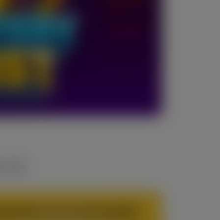
ncemos una conversación