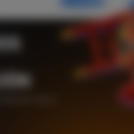
OS
IÓN
on BGaming en cualquier