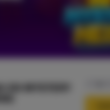
A EN MYSTERY
ING
Come