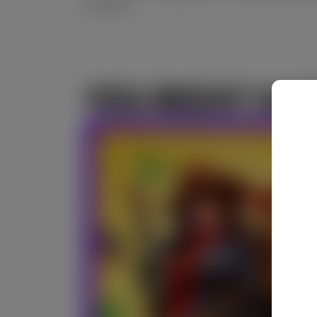
de juego.
YOU MIGHT ALS