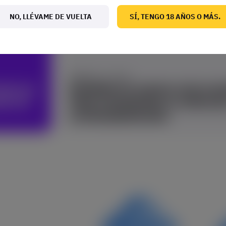
NO, LLÉVAME DE VUELTA
SÍ, TENGO 18 AÑOS O MÁS.
ASOCIACIONES
ENERO 13, 2025
ERA DE
BGAMING SE ASOCIA CON PLA
MES DE
PARA EXPANDIRSE AL MERCA
LATINOAMERICANO