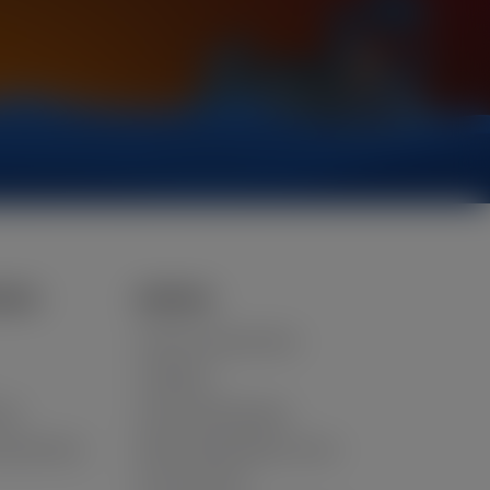
PIDOS
EMPRESA
ACERCA DE NOSOTROS
CARRERAS
NTE
JUEGO RESPONSABLE
N NOSOTROS
DEMOSTRABLEMENTE JUSTO
GUÍA DE MARCA