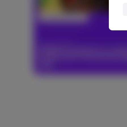
LANZAMIENTO DEL JUEGO
JUNIO 28, 2024
BGAMING ENRIQUECE SU CART
JUEGOS CON 5 TÍTULOS ESTE 
JULIO