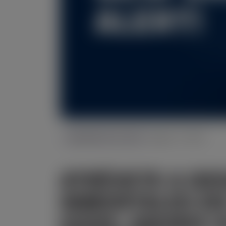
August 3, 2026
LANZAMIENTO DEL JUEGO
ATRÉVETE A DES
INMORTALES EN
GODS: ANUBIS 