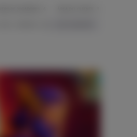
NTRO DE JUGADORES
ÁREA DEL CLIENTE
BLOG
ACERCA DE
TALK TO AN EXPERT