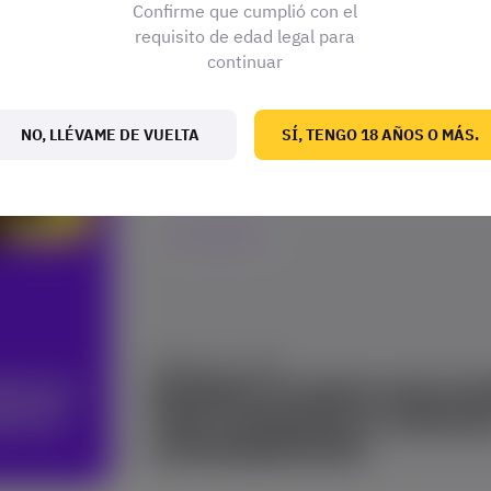
Confirme que cumplió con el
requisito de edad legal para
continuar
NOVIEMBRE 
BGAMING
LOS PRE
NO, LLÉVAME DE VUELTA
SÍ, TENGO 18 AÑOS O MÁS.
ASOCIACIONES
ENERO 13, 2025
ERA DE
BGAMING SE ASOCIA CON PLA
MES DE
PARA EXPANDIRSE AL MERCA
LATINOAMERICANO