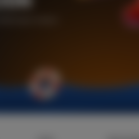
IÓN
on BGaming en cualquier