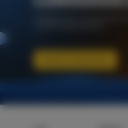
CONVERSAC
¿Te gustaría iniciar una conversación c
campo? Escríbenos una línea!
CONTACTE CON NOSOTROS