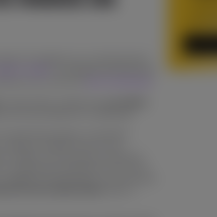
¿Te gus
para ha
rge a los jugadores en un enfrentamiento
nubis vs Hades
. Las deidades del inframundo
frentan cara a cara en la
demo de BGaming
.
se desarrolló en colaboración
con Golden
ular Zeus Goes Wild junto con BGaming.
5×5 puede desencadenar un dramático
s. Cuando un símbolo VS cae en una
el rodillo, y los dos dioses se enfrentan,
r a las ganancias, desatando el caos en los
os jugadores familiarizados con la cartera de
o de uno de nuestros éxitos
, Joker vs