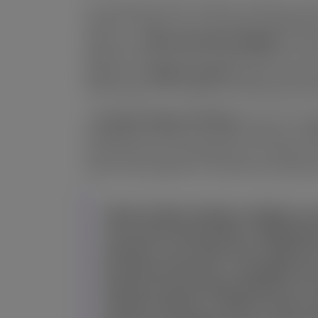
Los símbolos Scatter pueden aumentar la int
Anubis vs Hades, con 3 o más para desbloquea
juego. En un
giro favorable al jugador
, los S
aparición de al menos un Súper Scatter entre
jugadores a
elegir su bando
: elige el modo A
modo Hades con símbolos de Duelo garantiza
La
función Choque de Dioses
cuesta a los j
volatilidad al máximo. El modo inunda los rodi
aumentando las posibilidades de conseguir e
acción más explosiva y es perfecta para gra
Clash of Gods: Anubis vs Hades es e
nos encanta desarrollar en BGaming
atractiva, una acción muy volátil y 
favoritas de los fans. Los juegos de 
durante mucho tiempo básicos en el
of Gods: Anubis vs. Hades, hemos 