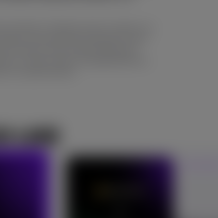
a intuición: el esfuerzo extra se valora y no
 impacto. Esta experiencia demostró que la
versión. Estamos más comprometidos que
sivo a nuestra oferta. Haz algo diferente y
en ser espectaculares.
O LIKE
ASOCIACION