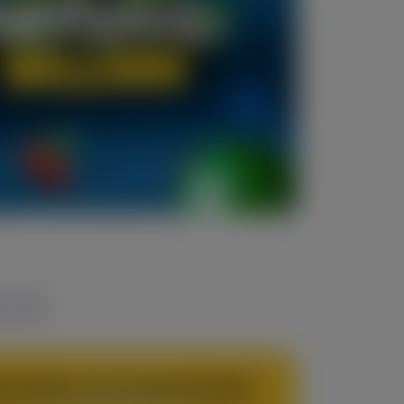
ncemos una conversación