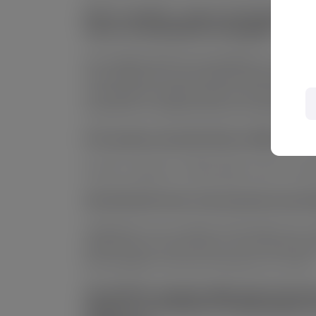
8) En su opinión, ¿cuál es el principal valo
marca y la participación del jugador?
Una tragamonedas personalizada es un embaja
reconocimiento crea sentido de pertenencia.
comunidad, la lealtad surge. Esto demuestra
invertimos en experiencias que importan.
9) Si pudieras describir Betovo Billion en t
Exclusivo (
¡gracias a BGaming!
), de alto octan
10) ¿Planeáis lanzar más proyectos person
Totalmente. Fue un placer de principio a fin,
dando forma a lo que viene, con la intención
personalizado. Hay más exclusivas en camino
11) ¿Podrías compartir algún dato interesan
empresa o tu asociación con BGaming que c