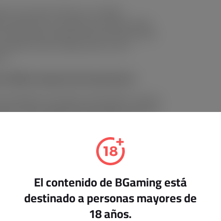
tor de cuentas hicieron un trabajo
ue queríamos y convirtieron nuestras ideas
orrecta para describir todo el proceso sería
mbinar frutas y fútbol sería un reto
il.
vo Billion después del lanzamiento?
personalizado anunciaba exclusividad y nuestra
mana, vimos repeticiones de juego y sesiones
te y el mensaje fue muy claro: esto se
ugar destacado en el lobby por algo.
slot personalizada frente a un juego
El contenido de BGaming está
bby. Un título personalizado es el anfitrión.
destinado a personas mayores de
rata a los VIP como si fueran miembros.
impulsa más juego y hábitos más arraigados.
18 años.