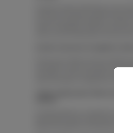
El equipo de diseño de BGaming y nuestro ges
excepcional. Entendieron perfectamente lo q
en recursos de juego impecables. La palabra c
“fluido”. Pensábamos, medio en broma, que co
descomunal, pero BGaming lo hizo parecer fác
6) ¿Cómo reaccionaron tus jugadores a Beto
El primer día, el lobby se iluminó. El diseño 
comunidad se sumó. Para el primer fin de se
más largas. Los VIP lo entendieron rápidamen
siente como Betovo. El juego ahora ocupa un l
7) ¿Qué ventajas aporta a Betovo tener una 
estándar?
Un juego estándar es un invitado en nuestro lo
Lleva nuestros colores, habla nuestra voz y t
Mecánicas familiares se transforman, lo que 