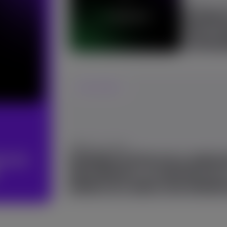
ENERO 13, 
BGAMING
PARA EX
LATINO
ASOCIACIONES
ABRIL 30, 2021
IA EN
BGAMING ENTRA EN EL MERC
BIELORRUSO: LA CARTERA DE 
MARCA SE LANZA CON GRAND