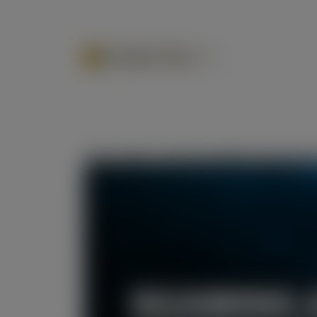
Skip
to
content
ES
HOME
NEWS
BETOVO Y BGAMING: CREAR UNA 