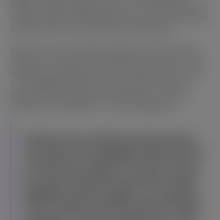
Million. El clásico juego de frutas con matemáticas bien
pensadas sigue la identidad del casino como cada título
exclusivo de la marca producido por BGaming.
VBET es la marca insignia de BetConstruct que ofrece
experiencia, productos innovadores y una visión única
del juego. A principios de este año, BGaming se asoció
con el agregador Betconstruct para dar acceso a la
gama de títulos altamente entretenidos a muchos
operadores acreditados y a miles de jugadores.
Estamos muy contentos de que nuestra
asociación con el agregador BetConstruct
se esté desarrollando con éxito y de que
los primeros grandes operadores hayan
agregado nuestros juegos. Por supuesto,
como confirmación del fructífero trabajo