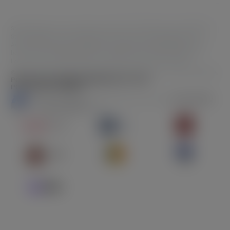
Stable Games Ltd, con domicilio social en 206, Wisely house, Old Bakery
Street, Valletta VLT 1451, Malta, tiene licencia y está regulada por la
Autoridad de Juego de Malta para suministrar servicios de juego Type1
bajo una Licencia de Suministro de Juegos Críticos B2B (Número de
licencia: MGA / B2B/785/2020, emitida el 18 de marzo de 2021).
© 2026 Todos los Derechos Reservados. BGaming es una marca registrada.
POLÍTICA DE PRIVACIDAD
MAPA DEL SITIO
POLÍTICA DE COOKIES
This site is protected by reCAPTCHA and the Google
Privacy Policy
and
Terms of Service
apply.