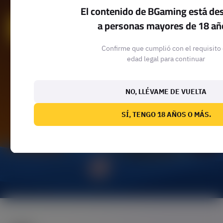
El contenido de BGaming está de
a personas mayores de 18 añ
CONTACTE CON NOSOTROS
Confirme que cumplió con el requisito
edad legal para continuar
NO, LLÉVAME DE VUELTA
SÍ, TENGO 18 AÑOS O MÁS.