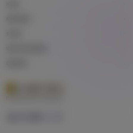
JOGOS
RANURAS
RASCAR
MERCADEO
INFORMAL
DADOS
HERRAMIENTAS
SOCIOS
LOTERÍA
TODOS LOS JUEGOS
EXCLUSIVAS DE MARCA
CLIENTES
VÍNCULOS RÁPIDOS
PROMOCIÓN DE SETS DE JUEGOS
AFILIADOS
NOTICIAS
ARTÍCULOS
EMPRESA
SOCIOS DE MEDIOS
ÁREA DEL CLIENTE
CONTACTE CON NOSOTROS
ACERCA DE NOSOTROS
CARRERAS
EVENTOS
JUEGO RESPONSABLE
DEMOSTRABLEMENTE JUSTO
GUÍA DE MARCA
COLABORACIONES CREATIVAS