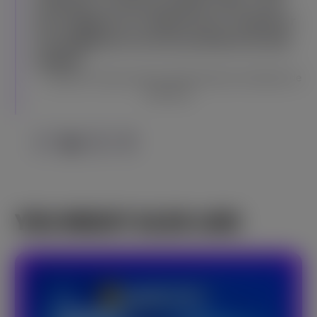
realizado, no hemos podido evitar crear
una tragaperras conjunta para complacer
a los jugadores con otro producto de alta
calidad
Alexandr Shavel, jefe del departamento de BizDev de
BGaming
YOU MIGHT ALSO LIKE