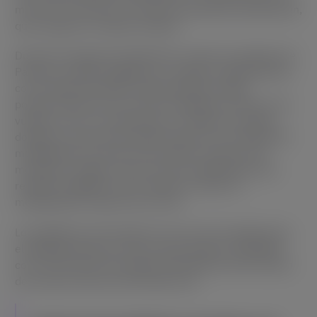
más en los carretes, se activa la partida de bonificación,
que otorga tres vueltas iniciales.
Durante el juego de bonificación, todos los símbolos de
Panda se vuelven pegajosos y otorgan multiplicadores
con monedas doradas. Cada panda que caiga
posteriormente en el carrete restablece el número de
vueltas a tres. A continuación, se añaden monedas
doradas con forma de huella de pata a la cantidad del
multiplicador de cada nuevo panda. Cuantas más
monedas consigas, mayor será el multiplicador que
recibirá el jugador, que va desde x3 hasta un
multiplicador máximo de x2.124.
Los jugadores que busquen una ruta más rápida hacia
el juego de bonos en esta versión de gran volatilidad
con un RTP del 97% pueden beneficiarse de la función
de compra de bonos de Panda Luck.