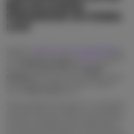
MULTIPLICADOR
PROGRESIVO EN PANDA
LUCK
El popular
proveedor de casinos en línea BGaming
ha
centrado su último lanzamiento,
Panda Luck
, alrededor
de un
multiplicador progresivo
para maximizar el
interés de los jugadores dentro del
Juego de
bonificación
. Esta tragamonedas de temática asiática
presenta gráficos atractivos y el popular juego del
estudio
Compra de bonos
opción.
El héroe principal de este título de 3 x 3 es el sonriente
y animado Panda, que se alegra de ver a los jugadores
de la parte superior de los carretes cuando se acercan
a la victoria. La adorable criatura también adopta la
forma del símbolo de bonificación, y cuando caen tres o