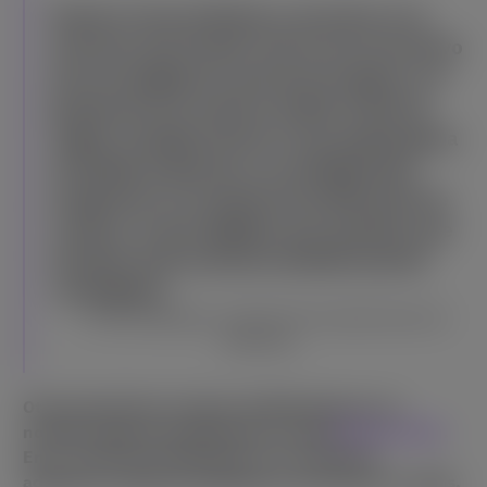
Nuestro tema brillante y atractivo es lo
que hace que Panda Luck sea tan atractivo
para los jugadores que buscan ganar a lo
grande de una manera simple y fácil de
seguir. El juego atraerá a una amplia gama
de públicos gracias a su multiplicador
progresivo y su opción de bonificación de
compra, lo que significa que aquellos que
busquen más emoción también podrán
conseguirla.
Yulia Aliakseyeva, codirectora de operaciones de
BGaming
Otro lanzamiento reciente de BGaming con un
notable juego de bonificación ha sido
Chicken Rush
.
En su ronda de bonificación con comodines
adhesivos, todos los símbolos se convierten en cajas.