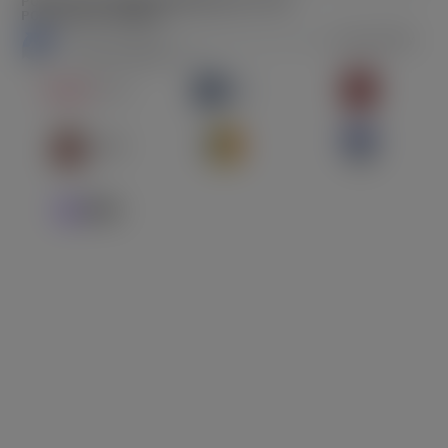
POLÍTICA DE PRIVACIDAD
MAPA DEL SITIO
POLÍTICA DE COOKIES
This site is protected by reCAPTCHA and the Google
Privacy Policy
and
Terms of Service
apply.