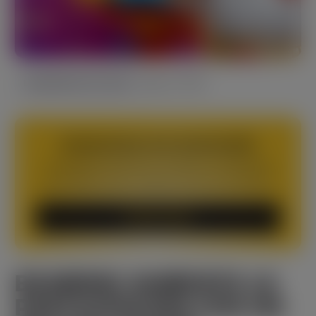
August 3, 2026
LANZAMIENTO DEL JUEGO
Comencemos una conversación
¿Te gustaría ponerte en contacto con BGaming
para hablar sobre cualquier tema? ¡Escríbenos!
CONTÁCTANOS
BGAMING AUMENTA LA
PARTICIPACIÓN CON UN