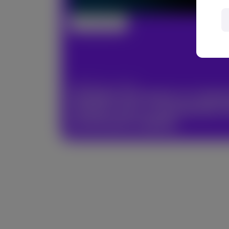
ASOCIACIONES
AGOSTO 14, 2024
BGAMING REFUERZA SU PRESE
EUROPA CON LA ASOCIACIÓN 
BLUEOCEAN GAMING