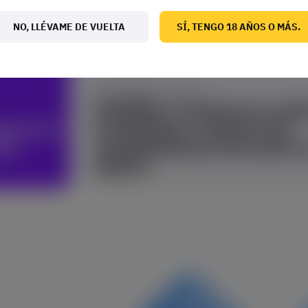
NO, LLÉVAME DE VUELTA
SÍ, TENGO 18 AÑOS O MÁS.
ASOCIACIONES
DICIEMBRE 17, 2021
¡BGAMING Y HUNNYPLAY COM
NCIA EN
A COOPERAR Y LANZAN UNA
CON
TRAGAMONEDAS EXCLUSIVA D
MARCA!