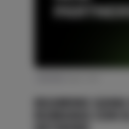
August 3, 2026
ASOCIACIONES
BGAMING GANA
RUMANIA CON 
SKYWIND