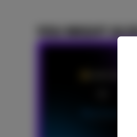
YOU MIGHT ALS