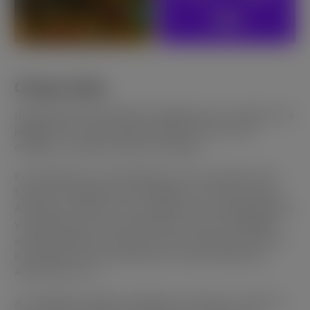
Chicago salvaje
¡Bang bang! Animal Mafia ha llegado para sumergir a los
jugadores en el inframundo, donde reinan en las
antiguas y salvajes calles de Chicago.
Por lo general, no se les llama por sus nombres, pero
todos los residentes de Chicago los conocen de vista.
Armados al máximo con comodines con multiplicadores
y tiradas gratis con reactivadores, estos formidables
animales saben de primera mano cómo hacer frente a
los desafíos que se presentan en cada tirada de la
Avaricia de 5 x 3.
¡Los jugadores deben establecer el dominio o ceder el