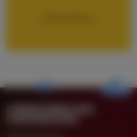
TODAS LAS NOTICIAS
COMENCEMOS UNA
CONVERSACIÓN
¿Te gustaría iniciar una