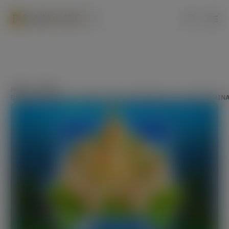
Skip
to
ES
content
HOME
NEWS
BGAMING LANZA EL JUEGO CASUAL INSPIRADO EN LOS DRAGAMINA