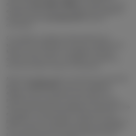
máxima de
x25, x100 o x1000
de la apuesta, con una
expectativa que aumenta a medida que los jugadores
intentan alcanzar
una racha de 12
mosaicos
conectados.
Con cada giro, se añade una ficha aleatoria a la
secuencia. El multiplicador aumenta a medida que las
fichas se unen con éxito, y los jugadores tienen la
opción de retirar dinero o arriesgarse a extender su
racha para obtener mayores recompensas.
Maestro de azulejos
ofrece un nivel único de control del
juego con
97,36% RTP
. Permite a los jugadores
adaptar el ritmo y el riesgo de cada ronda a sus
preferencias personales, lo que la convierte en una
opción atractiva tanto para jugadores ocasionales como
estratégicos. El historial de las rondas anima a los
jugadores a crear estrategias y optimizar su enfoque, lo
que se traduce en sesiones más largas y gratificantes.
Los modos Turbo Spin y Autoplay permiten a cada