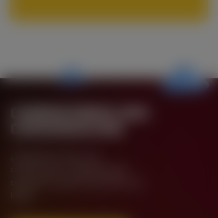
COMENCEMOS UNA
CONVERSACIÓN
¿Te gustaría iniciar una
conversación con BGaming en
cualquier campo? Escríbenos una
línea!