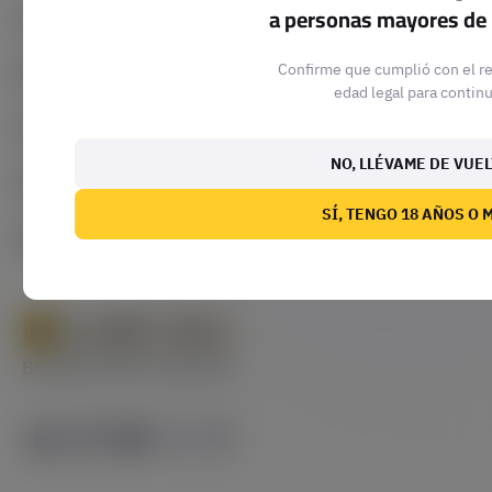
a personas mayores de 
JOGOS
RANURAS
RASCAR
Confirme que cumplió con el re
MERCADEO
edad legal para contin
INFORMAL
DADOS
HERRAMIENTAS
SOCIOS
LOTERÍA
TODOS LOS JUEGOS
EXCLUSIVAS DE MARCA
NO, LLÉVAME DE VUE
CLIENTES
VÍNCULOS RÁPIDOS
PROMOCIÓN DE SETS DE JUEGOS
AFILIADOS
SÍ, TENGO 18 AÑOS O 
NOTICIAS
ARTÍCULOS
EMPRESA
SOCIOS DE MEDIOS
ÁREA DEL CLIENTE
CONTACTE CON NOSOTROS
ACERCA DE NOSOTROS
CARRERAS
EVENTOS
JUEGO RESPONSABLE
DEMOSTRABLEMENTE JUSTO
GUÍA DE MARCA
COLABORACIONES CREATIVAS