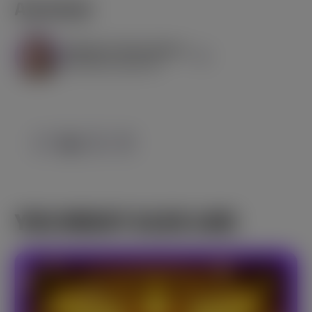
Autor(es)
Tatsiana Seurukova
Marketing Copywriter
YOU MIGHT ALSO LIKE