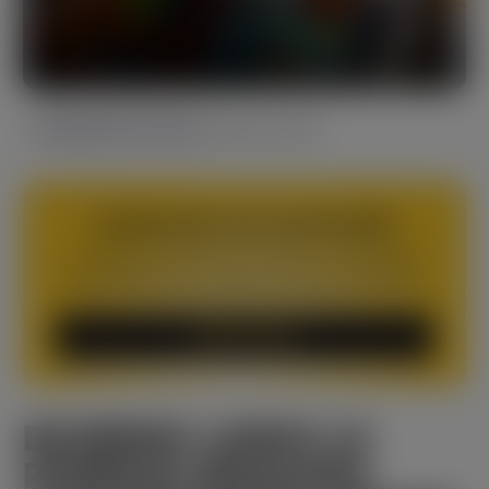
August 3, 2026
LANZAMIENTO DEL JUEGO
Comencemos una conversación
¿Te gustaría ponerte en contacto con BGaming
para hablar sobre cualquier tema? ¡Escríbenos!
CONTÁCTANOS
BGAMING LANZA LA
PRIMERA MÁQUINA