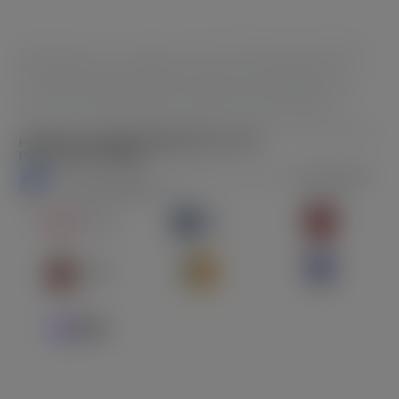
Stable Games Ltd, con domicilio social en 206, Wisely house, Old Bakery
Street, Valletta VLT 1451, Malta, tiene licencia y está regulada por la
Autoridad de Juego de Malta para suministrar servicios de juego Type1
bajo una Licencia de Suministro de Juegos Críticos B2B (Número de
licencia: MGA / B2B/785/2020, emitida el 18 de marzo de 2021).
© 2026 Todos los Derechos Reservados. BGaming es una marca registrada.
POLÍTICA DE PRIVACIDAD
MAPA DEL SITIO
POLÍTICA DE COOKIES
This site is protected by reCAPTCHA and the Google
Privacy Policy
and
Terms of Service
apply.