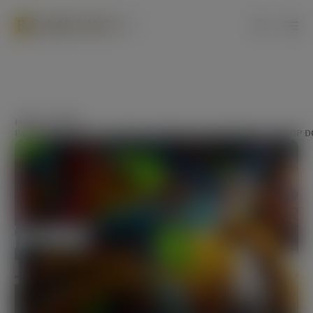
Skip
to
ES
content
HOME
NEWS
BGAMING LANZA LA PRIMERA MÁQUINA TRAGAMONEDAS SNOOP DO