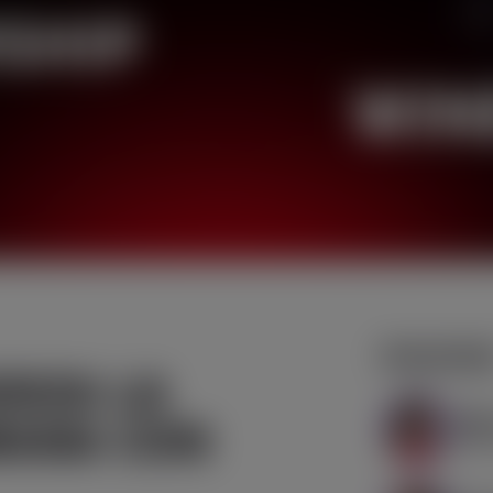
Autor(es
ERZA LA
Olg
MANA CON
Chief