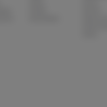
S
CLIENTES
NOTICIAS
 MARCA
AFILIADOS
ARTÍCULOS
SETS DE
SOCIOS DE MEDIOS
ÁREA DEL CLIE
CONTACTE CO
EVENTOS