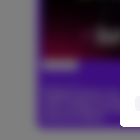
ASOCIACIONES
ENERO 30, 2024
BGAMING SUPERA A SUS
COMPETIDORES EN LATINOAM
CON EL ACUERDO DE CONTENI
JUEGOS DE FÁBRICA