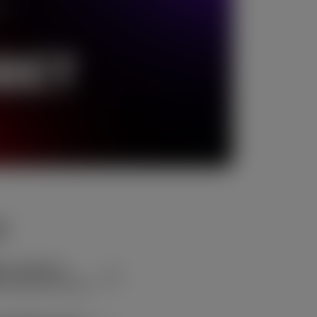
)
a Levshina
 Commercial Officer