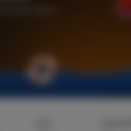
on BGaming en cualquier
SOCIOS
VÍNCULOS RÁ