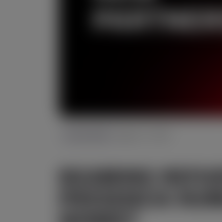
August 3, 2026
ASOCIACIONES
BGAMING REFU
PRESENCIA RU
WINBET