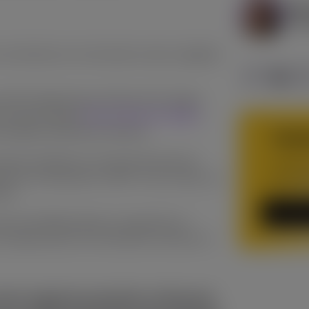
Mar
PR m
 crecimiento en el mercado rumano regulado
ntenido, BGaming suministrará 41 juegos
ra, que incluyen
Azteca
Bonanza mágica
,
rincipales operadores del país.
Come
tral y Oriental, con más de 20 años de
¿Te gus
miento en Rumania en 2007. Tras su éxito, se
para ha
nea.
nuncio de BGaming de su expansión en
se prepara para un crecimiento continuo en
estra segunda asociación en Rumanía