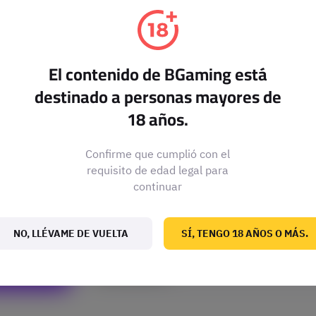
ABRIL 14, 
BGAMING
PARIPLA
SE AÑAD
El contenido de BGaming está
destinado a personas mayores de
18 años.
ASOCIACIONES
Confirme que cumplió con el
requisito de edad legal para
continuar
SEPTIEMBRE 19, 2024
ÉRICA
BGAMING AMPLÍA SU ASOCIAC
NO, LLÉVAME DE VUELTA
SÍ, TENGO 18 AÑOS O MÁS.
DO DE
WINBET CON EL LANZAMIENTO
BULGARIA