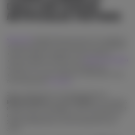
CIELO CON FUEGOS
ARTIFICIALES FESTIVOS
Always Up!
de BGaming trajo la fortuna a los jugadores
el pasado septiembre, introduciendo una sorprendente
mezcla de juego de tragaperras chinas clásicas y
mecánica de Bonos de estilo crash.
Always Up! x10000
se basa en esto, con un par de actualizaciones
mecánicas y un mayor enfoque en el Año Nuevo Chino.
Ya está disponible
en la demo
.
El gran cambio obvio es la introducción de una
ganancia máxima
masiva
de ×10.490
. Para comparar,
el título anterior sólo llegaba a ×559. Esta mejora tiene
sentido cuando te das cuenta de que la selección de
Juegos de Bonificación en éste ha pasado de uno a
cuatro.