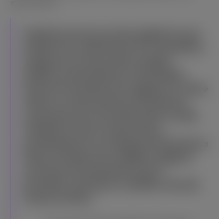
emocionante.
Sabiendo que hay muchos jugadores que
prefieren la cuadrícula de 5×3, decidimos
asegurarnos de que ellos también
pudieran experimentar la inolvidable
mezcla de mecánica de tragaperras online
clásica y acción de Bono de tendencia
casual que otros han disfrutado en 2025.
También te darás cuenta de que
profundizamos en el diseño del Año Nuevo
Chino en Always Up! x10000 y elegimos
una fecha de lanzamiento que le
permitiera entretener al público durante
la época festiva.