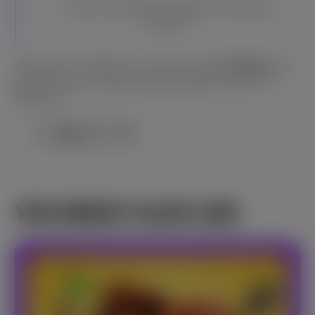
Ruslan Shakhlovich, Diseñador de juegos en
BGaming
¡Always Up! ×10000 es un título mundial
#Clásico
que
comienza esta temporada del Año Nuevo Chino en
BGaming.
YOU MIGHT ALSO LIKE