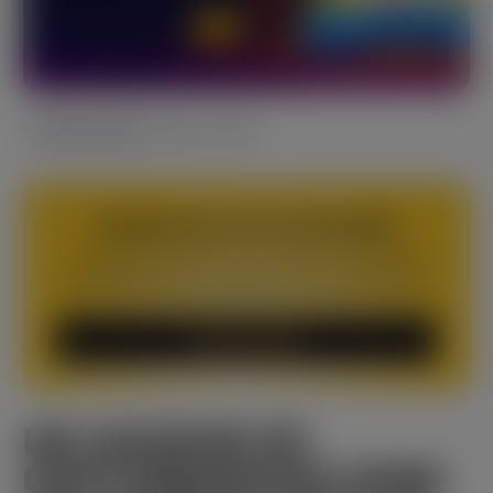
August 3, 2026
GRAN VICTORIA
Comencemos una conversación
¿Te gustaría ponerte en contacto con BGaming
para hablar sobre cualquier tema? ¡Escríbenos!
CONTÁCTANOS
UN JUGADOR DE
CRIPTOMONEDAS GANA