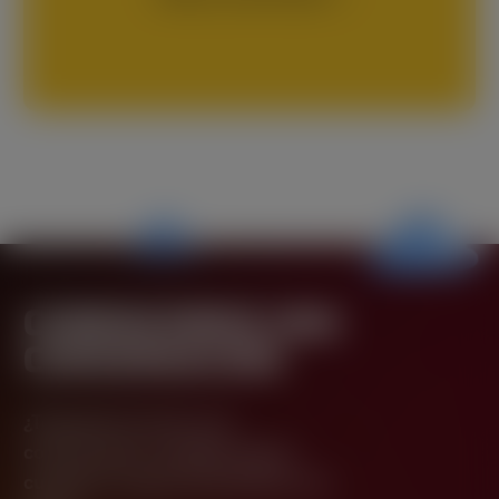
COMENCEMOS UNA
CONVERSACIÓN
¿Te gustaría iniciar una
conversación con BGaming en
cualquier campo? Escríbenos una