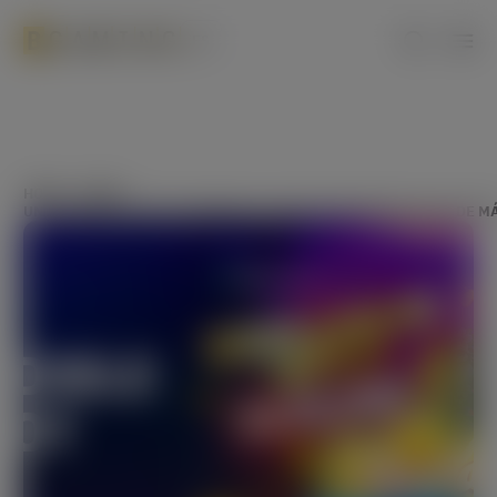
Skip
to
ES
content
HOME
NEWS
UN JUGADOR DE CRIPTOMONEDAS GANA UN INCREÍBLE BOTE DE MÁ