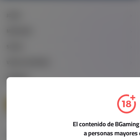
JOGOS
RANURAS
RASCAR
MERCADEO
INFORMAL
DADOS
HERRAMIENTAS
SOCIOS
LOTERÍA
TODOS LOS JUEGOS
EXCLUSIVAS DE MARCA
CLIENTES
VÍNCULOS RÁPIDOS
PROMOCIÓN DE SETS DE JUEGOS
AFILIADOS
NOTICIAS
ARTÍCULOS
EMPRESA
SOCIOS DE MEDIOS
ÁREA DEL CLIENTE
CONTACTE CON NOSOTROS
ACERCA DE NOSOTROS
CARRERAS
EVENTOS
JUEGO RESPONSABLE
DEMOSTRABLEMENTE JUSTO
GUÍA DE MARCA
COLABORACIONES CREATIVAS
El contenido de BGaming
a personas mayores 