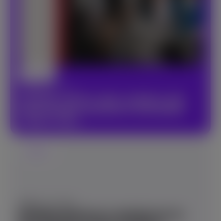
EVENTO
MAYO 19, 2025
BGAMING, WHITE LABEL CASINOS, AND
NEXT.IO RAISE €200,000 AT DAR BJORN
CHARITY GALA
EVENTO
ABRIL 22, 2026
BGAMING ANUNCIA EL REGRESO DE SU