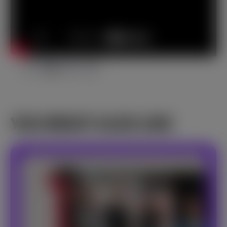
YOU MIGHT ALSO LIKE