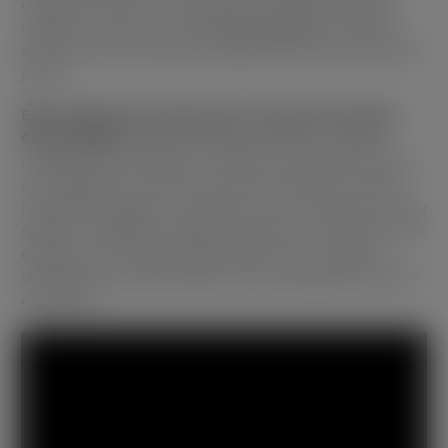
compromiso de crear una cultura de juego positiva al
celebrar a nuestra comunidad de jugadores. Estamos
ansiosos por ver lo que nos depara el próximo torneo de
junio».
Ellina Minkevich, directora de eventos de Scatters
Club, añadió:
«Scatters Club está viendo un interés
creciente por parte de los streamers que están ansiosos
por participar en eventos como este. Nuestros torneos
les ayudan a generar contenido nuevo y atractivo para su
público, y también es algo nuevo para los streamers. Nos
esperan cinco eventos importantes más, y estamos
deseando dar la bienvenida a más participantes de todo
el mundo».