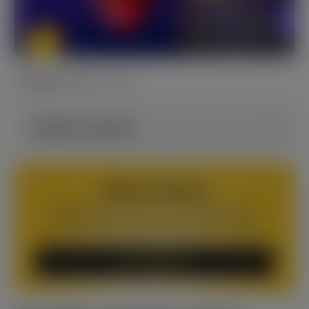
August 3, 2026
ARTIGOS
Table Of Contents
Vamos conversar
Gostaria de conversar com a BGaming sobre
qualquer assunto? Entre em contato conosco!
FALE CONOSCO