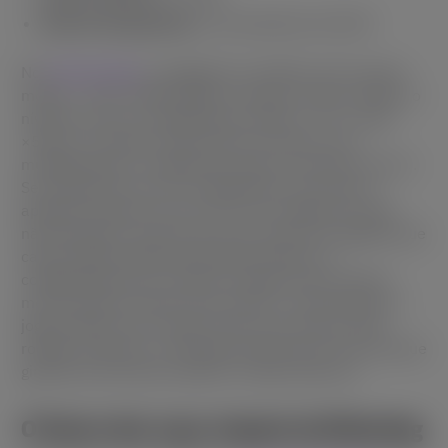
Data de lançamento:
2 de setembro de 2025
No
Fortune Spin
, os jogadores escolhem entre quatro
modos — fácil, médio, difícil e ousado. Cada um altera o
nível de risco e o multiplicador máximo: ×25, ×100,
×500 ou ×10.000. Cada roda tem setores com
multiplicadores e segmentos vazios marcados como 0.
Se a bola parar em um multiplicador, esse valor é
aplicado à aposta; já se cair em um segmento vazio,
não dá prêmio, mas ele some da roda. Isso significa que
cada rodada perdida ainda pode melhorar a
configuração para a próxima rodada, já que restam
menos setores vazios. Para manter o ritmo flexível, o
jogo também tem o Modo Turbo, que acelera cada
rodada, enquanto o Autoplay permite que você continue
girando sem precisar apertar o botão toda vez.
O futuro dos caça-níqueis da BGaming