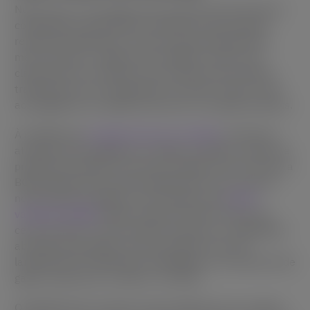
Nosso foco é criar jogos que vão além das fórmulas já
conhecidas e apresentem mecânicas que pareçam
realmente diferentes. Um dos nossos lançamentos
mais recentes, o Always Up! x10000, mostra isso
claramente ao combinar uma máquina caça-níqueis
tradicional com um jogo bônus no estilo “crash” e dar
aos jogadores um papel mais ativo na rodada de bônus.
À medida que
os jogos de azar no celular
continuam
atraindo novos jogadores, também ampliam o leque de
preferências deles em termos de jogos. É por isso que a
BGaming apoia essa diversidade não só por meio de
novos temas e designs, mas também com
perfis
variados de RNG
. Nossos valores de RTP variam de
cerca de 95% a mais de 98%, enquanto a volatilidade
abrange desde jogos casuais de baixo risco até
lançamentos de altíssima volatilidade, com potencial de
ganho máximo de ×5.000 a ×15.000.
O feedback dos usuários reais também tem um papel