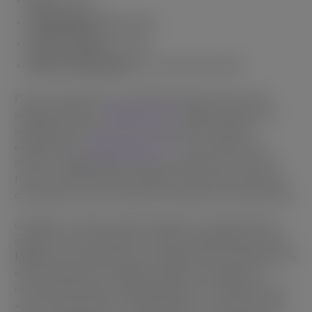
RTP:
97,00%
Volatilidade:
Média-baixa
Ganho máximo:
×1 000
Data de lançamento:
5 de março de 2026
Poucos lançamentos da BGaming chamaram tanta
atenção quanto o
Aviamasters™
original, então uma
sequência sempre tinha que atender a grandes
expectativas.
O Aviamasters™ 2
é um sucesso por
manter a jogabilidade simples baseada em voos que
tornou o primeiro título popular, ao mesmo tempo em
que adiciona mais maneiras de influenciar cada rodada.
O objetivo continua sendo simples: um avião decola,
segue uma rota aleatória, coleta multiplicadores, evita
foguetes e tenta pousar em segurança. O que diferencia
essa sequência é a adição de quatro símbolos de
reforço que podem mudar bastante o resultado de um
voo. Os ímãs atraem multiplicadores, as armas a laser