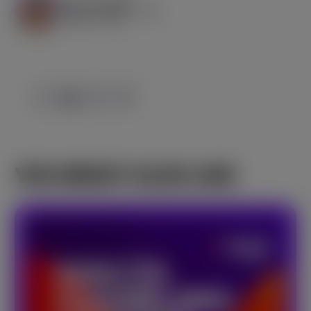
Mary Kabak
Redator sênior
YOU MIGHT ALSO LIKE