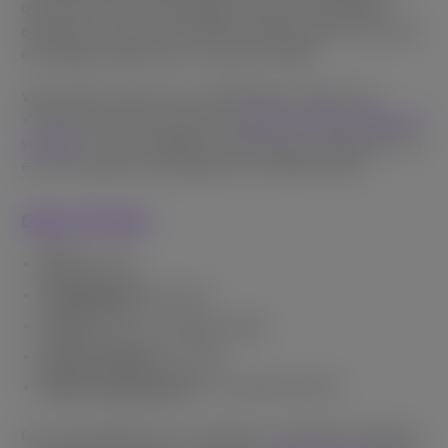
que preferem uma abordagem mais automatizada,
enquanto o sistema de aposta dupla permite usar duas
estratégias diferentes na mesma rodada.
Vale a pena notar que o multiplicador máximo de
×10.000 do jogo já rendeu um
prêmio máximo duplo de
verdade
, com um jogador da BGaming conseguindo isso
em duas apostas simultâneas no Mr.Bet Casino.
Gates of Power
RTP:
96,03%
Volatilidade:
Muito alta
Linhas:
Paga em qualquer lugar
Ganho máximo:
×15 000
Data de lançamento:
1º de abril de 2026
Com uma grade de 6×5, vitórias em qualquer posição e