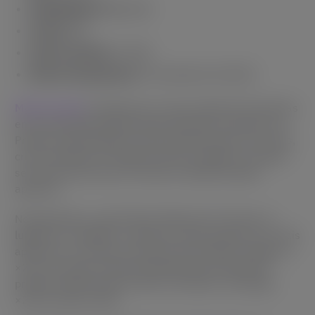
Volatilidade:
Média-alta
Linhas:
243
Ganho máximo:
×2 000
Data de lançamento:
15 de janeiro de 2026
Mystery Heist
transforma um caça-níquel de 243 linhas
em uma história policial cheia de estilo, centrada nos
Prêmios Sticky Mystery. Esses prêmios ficam nos rolos,
criam suspense ao longo de várias rodadas e revelam
seu valor assim que um número suficiente deles
aparecer.
No jogo básico, cada Prêmio Misterioso Fixo fica no
lugar por 3 rodadas e revela seu valor quando 4 ou mais
aparecem nos rolos. Os valores dos prêmios chegam a
×20, com quatro Prêmios Especiais que oferecem
prêmios ainda maiores: Mini ×25, Minor ×50, Major
×250 e Grand ×500.