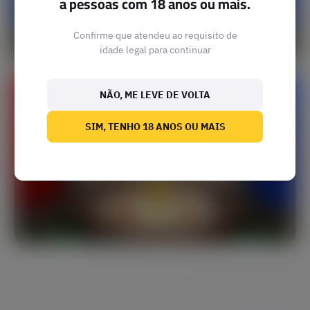
a pessoas com 18 anos ou mais.
Confirme que atendeu ao requisito de
idade legal para continuar
NÃO, ME LEVE DE VOLTA
SIM, TENHO 18 ANOS OU MAIS