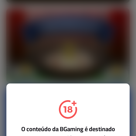
O conteúdo da BGaming é destinado