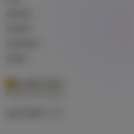
ESPAÇOS
RABISCO
MARKETING
CASUAL
DADOS
FERRAMENTAS
PARCEIROS
LOTERIA
TODOS OS JOGOS
EXCLUSIVOS DA MARCA
CLIENTES
LINKS RÁPIDOS
PROMO DE CONJUNTOS DE JOGOS
AFILIADOS
NOTÍCIAS
ARTIGOS
EMPRESA
PARCEIROS DE MÍDIA
ÁREA CLIENTE
ENTRE EM CONTATO CONOSCO
SOBRE NÓS
CARREIRAS
EVENTOS
JOGO RESPONSÁVEL
COMPROVADAMENTE JUSTO
GUIA DA MARCA
COLABORAÇÕES CRIATIVAS