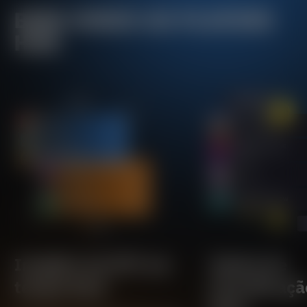
BEM-VINDO AO PLAYERS
HUB
Insights de RTP em
Tabela De
tempo Real
Classificaçã