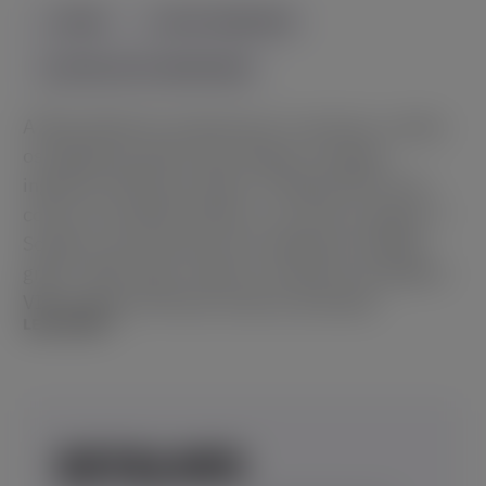
REGRAS
PACOTE PROMOCIONAL
COPIAR LINK DE DEMONSTRAÇÃO
A Beast Band é composta por 5 animais, e todos
os jogadores deste caça-níqueis recebem
ingressos VIP para shows. O tíquete VIP serve
como um símbolo Scatter e, se você conseguir 3
Scatters, ele acionará uma rodada de rodadas
grátis. Além disso, todos os membros do público
VIP recebem CDs das músicas da banda.
LEIA MAIS
Há um recurso especial chamado Disk Respin que
envolve apenas símbolos de disco. Quanto mais
símbolos de discos você coletar, maiores serão
suas chances de uma grande vitória. Os discos
recebidos de nossos excelentes músicos se
DETALHES
tornarão seus talismãs da sorte e aumentarão