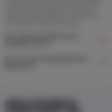
A BGaming, fornecedora confiável de conteúdo
iGaming, garante que todos os nossos jogos
utilizem o certificado RNG para manter os mais
altos padrões de segurança e justiça.
Posso jogar Beast Band no meu
dispositivo móvel?
Qual é a maior vitória disponível no
Beast Band?
ORGULHOSAMENTE
TRABALHANDO COM