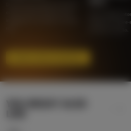
Wins
Descubra quais jogos são quentes
ou frios. Faça movimentos mais
Veja os pagamento
inteligentes com dados em tempo
lendários e inspire-
real.
participar da ação.
IR PARA O HUB DE JOGADORES
YOU MIGHT ALSO
LIKE