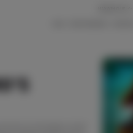
MAXWIN CLUB
JOGOS
PARA OPERADORES
PARCEIR
D’S
ste não é um slot qualquer, marujo!