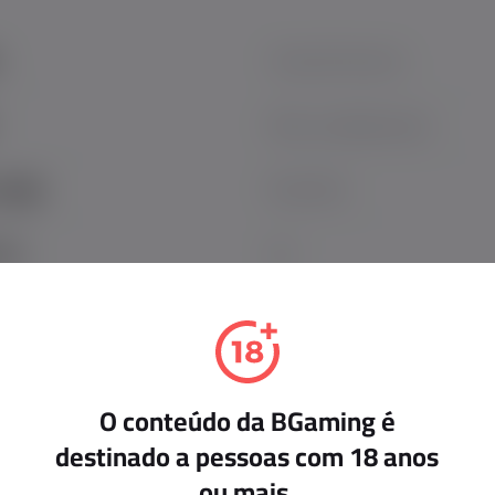
rodada de Bônu
de 7 a 11 Roda
Taxa De Acerto
máximo impress
Bounty oferece 
Max.multiplicador
de um verdadeir
sua parte do s
-high
Max Win
41
ID
%
Data De Lançamento
O conteúdo da BGaming é
destinado a pessoas com 18 anos
INSIGHTS DE 
ou mais.