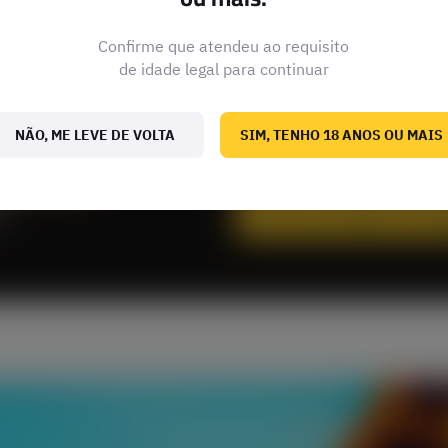
TEMPO REAL
Confirme que atendeu ao requisito
de idade legal para continuar
Descubra quais jogos são 
movimentos mais intelig
NÃO, ME LEVE DE VOLTA
SIM, TENHO 18 ANOS OU MAIS
tempo real.
ACESSE A CENTRAL DE JO