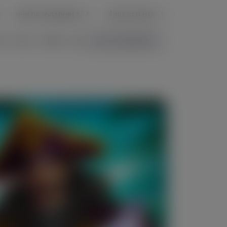
HUB DE JOGADORES
ÁREA CLIENTE
OS
BLOG
SOBRE
TALK TO AN EXPERT