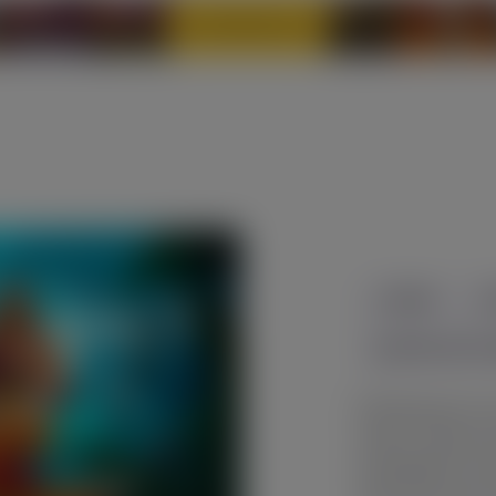
PLAY DEMO
REGRAS
COPIAR LINK DE
Embarque em um
onde o infame 
empolgante caç