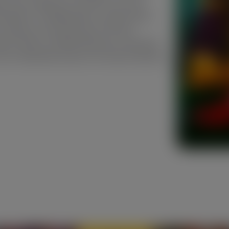
a uma reação em cascata, com um
tando o multiplicador a cada vitória.
continua crescendo até o fim das
pins? Ative o Golden Bet para aumentar
use o Buy Bonus para um acesso direto à