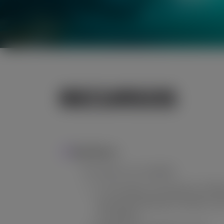
RECURSOS
Buy Bonus
Two options are available:
7 Free Spins: Purchase for 100
bet, guaranteeing 3 Scatters an
Free Spins.