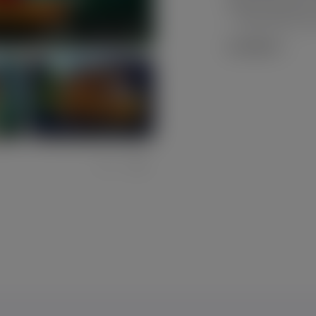
ação sem parar.
— este não é u
LEIA MAIS
Os rolos ganha
criando uma rea
símbolos Wild 
a sequência ati
vitória pode r
tempestade de 
cascata aumenta
muito mais.
Ative o jogo de
veja o multipli
rodada de Bônu
Blackbeard se e
recompensa mai
aumentar suas 