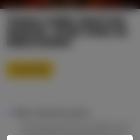
TENHA COMO OBJETIVO
VENCER. ATIRE PARA SE
EMOCIONAR!
JOGAR DEMO
Wild or Dead Duel symbols
These symbols expand from VS symbols to cover
the reel and play out a dueling animation. If the
outcome of the showdown is Wild, each cell of the