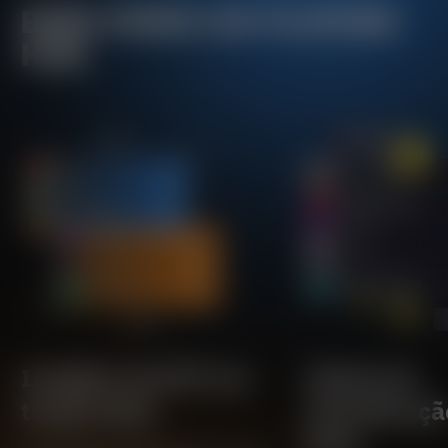
BEM-VINDO AO PLAYERS
HUB
Insights de RTP em
Tabela De
tempo Real
Classificaçã
Wins