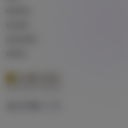
ESPAÇOS
RABISCO
MARKETING
CASUAL
DADOS
FERRAMENTAS
PARCEIROS
LOTERIA
TODOS OS JOGOS
EXCLUSIVOS DA MARCA
CLIENTES
LINKS RÁPIDOS
PROMO DE CONJUNTOS DE JOGOS
AFILIADOS
NOTÍCIAS
ARTIGOS
EMPRESA
PARCEIROS DE MÍDIA
ÁREA CLIENTE
ENTRE EM CONTATO CONOSCO
SOBRE NÓS
CARREIRAS
EVENTOS
JOGO RESPONSÁVEL
COMPROVADAMENTE JUSTO
GUIA DA MARCA
COLABORAÇÕES CRIATIVAS