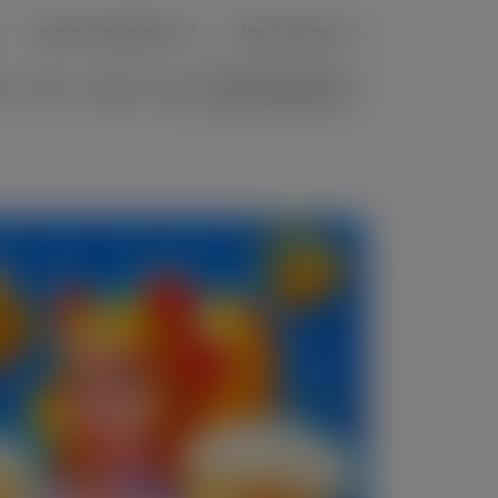
HUB DE JOGADORES
ÁREA CLIENTE
OS
BLOG
SOBRE
TALK TO AN EXPERT