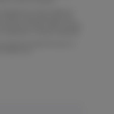
deixar você ficar entediado!
de pagamento e muitos símbolos de
t o ajudará a obter ganhos generosos.
 dois tipos de Scatters, Wilds, incluindo
 multiplicador, e símbolos empilhados.
s de pagamento podem lhe trazer um
os! Apresse-se!