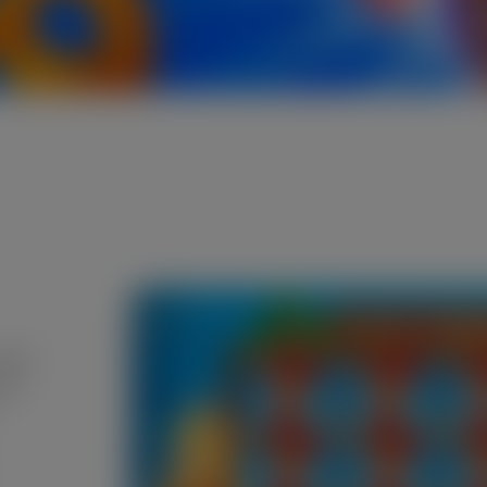
obrir
los