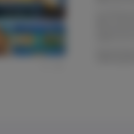
Million não vai 
Com 40 linhas 
bônus, este slo
Você encontrará
aqueles com um
Quarenta linha
milhão de ganh