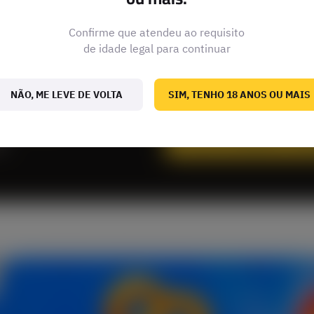
TEMPO REAL
Confirme que atendeu ao requisito
de idade legal para continuar
Descubra quais jogos são 
movimentos mais intelig
tempo real.
NÃO, ME LEVE DE VOLTA
SIM, TENHO 18 ANOS OU MAIS
ACESSE A CENTRAL DE JO