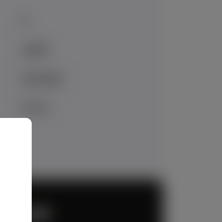
8
x
6000
€
240 000
96.1
%
RTP EM