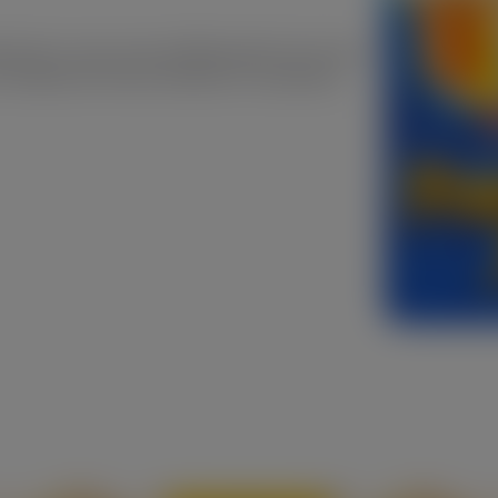
cional e cores vivas da BGaming! Forty Fruity
 símbolos de frutas vibrantes e suculentas.