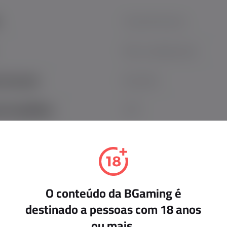
Taxa De Acerto
Max.multiplicador
o elevada
Max Win
FruityMillion
RTP
02, 2022
O conteúdo da BGaming é
destinado a pessoas com 18 anos
INSIGHTS DE 
ou mais.