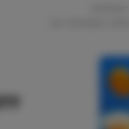
AFFILIATES HUB
JOGOS
PARA OPERADORES
PARCEIR
ITY