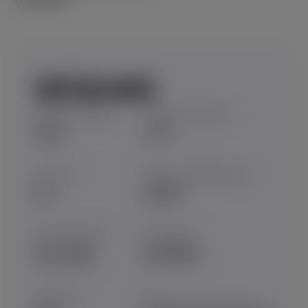
Johnny Cash is dreaming of sackfuls of money.
You too? There is nothing to wait for! Start your
way to riches right now!
DETALHES
Tipo De Jogo
Taxa De Acerto
Slots
2.39
Linhas
Max.multiplicador
25
x
5624
Volatilidade
Max Win
Very-high
€
224960
Taxa FS
ID