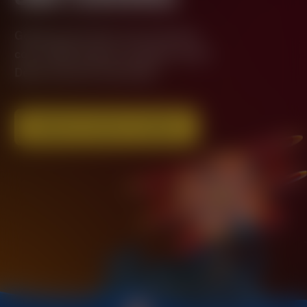
Gostaria de iniciar uma conversa
com a BGaming em qualquer área?
Deixe-nos cair uma linha!
ENTRE EM CONTATO CONOSCO