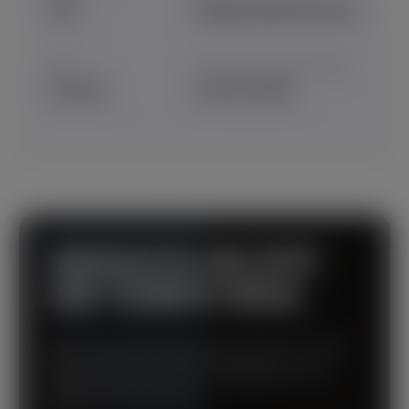
182
GoldRushWithJohnny
RTP
Data De Lançamento
96.14
%
Jun 16, 2022
INSIGHTS DE RTP
EM TEMPO REAL
Descubra quais jogos são quentes ou frios.
Faça movimentos mais inteligentes com
dados em tempo real.