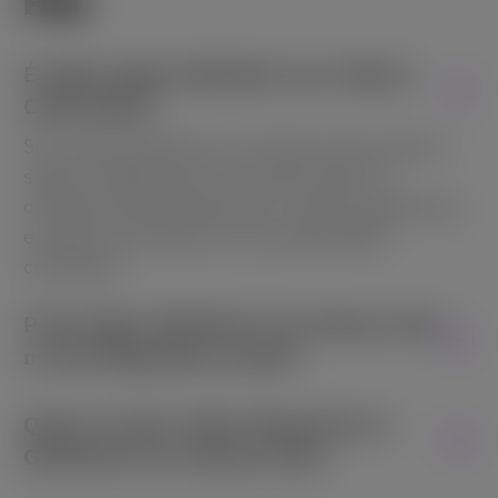
FAQ
symbols stay on the reels till the end of the
Bonus round.
In this feature, a random Collect symbol sums up
É seguro jogar Gold Rush com Johnny
the values of all Coin symbols on the screen.
Cash online?
Sim, jogar Gold Rush com Johnny Cash online é
seguro. A BGaming, fornecedora líder de
conteúdo iGaming, garante a máxima segurança
e justiça neste jogo com tecnologia RNG
certificada.
Posso jogar Gold Rush com Johnny Cash
no meu dispositivo móvel?
Qual é a maior vitória disponível no
Gold Rush com Johnny Cash?