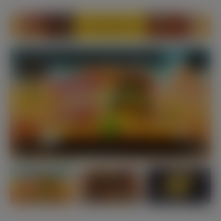
PLAY DEMO