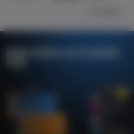
MOSTRAR MAIS
BEM-VINDO AO PLAYERS
HUB