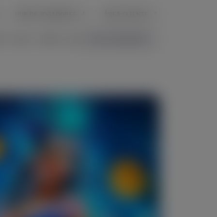
HUB DE JOGADORES
ÁREA CLIENTE
OS
BLOG
SOBRE
TALK TO AN EXPERT