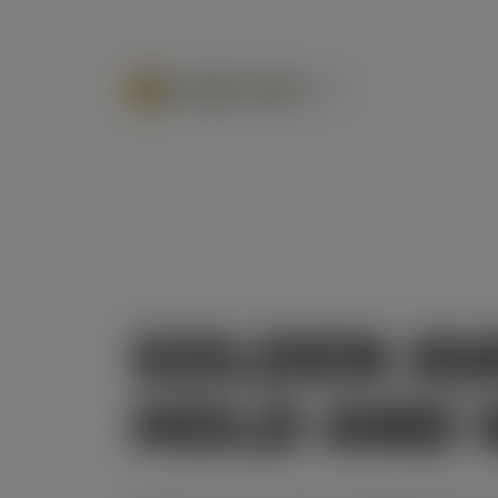
Skip
to
content
PT
GOLDEN A
HOLD AND 