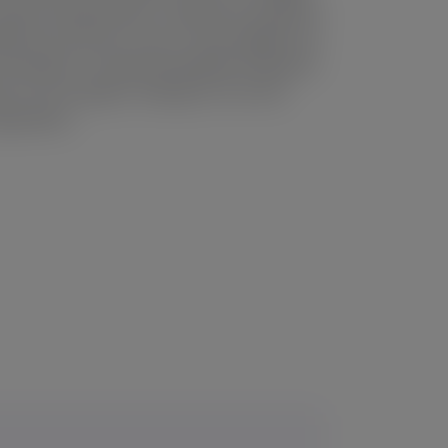
lunas imponentes e a Dama do Lago flui
ida do céu para a terra. Personagens de
 comandam o campo de batalha enquanto
sam com energia. Cada giro vira uma
ga épica.
d and Win forma o coração pulsante do
 que se desdobra em quatro rodadas de
s. Preencha a grade com Moedas e
os aprimoramentos: a Espada na versão
 símbolos para criar espaço, o Cajado na
n multiplica valores em tesouros e o
 acessível com o recurso Comprar, funde
potencial de ganho explosivo. O quarto
l começa com mais de 10 moedas nas
cada bobina completada deixa você mais
o final. Com acesso ao Bônus de Compra
dadas, o Golden Avalon combina