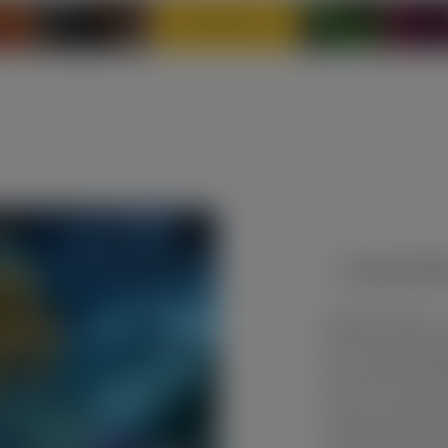
PLAY DEMO
PACOTE PROMOCI
Golden Avalon,
rolo. Pergamin
área de 6
×
8 TR
em luz: A lâmin
cajado de Merl