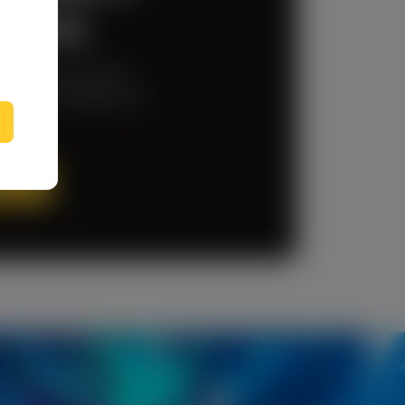
O REAL
o quentes ou frios.
gentes com dados em
RES