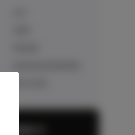
petáculo para proporcionar um
2.24
 mítico.
x
3000
€
255,000
GoldenAvalonHoldAndWin
Mar 03, 2026
 SOBRE O