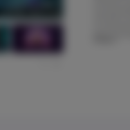
se enrola em co
como prata líqu
rolos inteiros
os cristais pul
página nessa sa
LEIA MAIS
A mecânica Hol
Golden Avalon,
bônus lendária
acione poderos
de Arthur corta
edição de Merli
terceiro Bônus,
ambos para um 
modo compráve
bobinas, pois 
perto do prêmi
em todas as ro