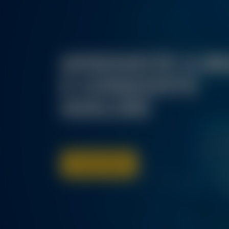
APROVEITE A M
E CONQUISTE
AVALON!
JOGAR DEMO