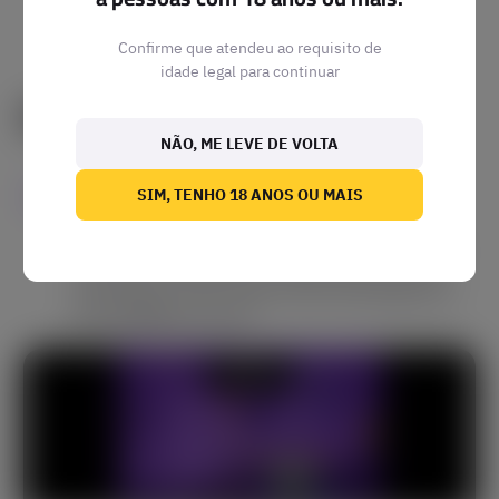
Confirme que atendeu ao requisito de
idade legal para continuar
CARACTERÍSTICOS
NÃO, ME LEVE DE VOLTA
Easy gameplay
SIM, TENHO 18 ANOS OU MAIS
Set up the additional Plinko features as you like
and hit the Play button to begin. Balls will drop,
awarding you with random wins that depend on
the multipliers you hit.