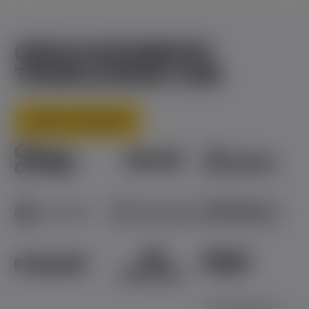
ORGULHOSAMENTE
TRABALHANDO COM
TORNE-SE PARCEIRO