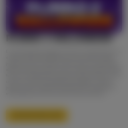
PLINKO 2 HALLOWEEN
É uma temporada assustadora! Comemore o Dia das Bruxas com
o Plinko 2 Halloween da BGaming, uma reviravolta no amado
jogo Plinko. Em vez de bolas, os doces caem em recipientes de
abóbora brilhantes na parte inferior do campo de jogo. Esse jogo
festivo traz multiplicadores e grandes chances de respin em um
cenário de cemitério assustador e aconchegante. Comece a
jogar hoje mesmo e ganhe até 10.000 vezes a sua aposta com
esse lançamento de outono que faz você se sentir bem.
DEMO AND TRAILER SOON