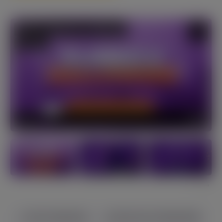
PACOTE PROMOCIONAL
COPIAR LINK DE DEMONSTRAÇÃO