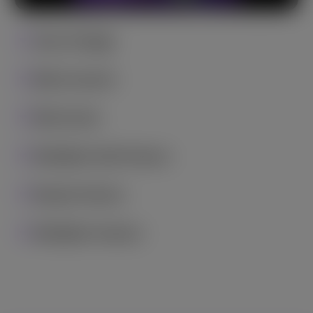
Lines Change
Set the size of the grid from 8 to 16 lines.
Balls amount
Choose how many balls drop at once, from 1 to
Risk levels
100.
You can adjust the cell value by selecting one of
Multiplier Ball Chance
the 3 risk levels (low, medium, and high), signified
by the pumpkin icons to the right of the pyramid.
You can activate the feature for a chance to
Respin Chance
release balls with higher starting multipliers.
These are chosen at random from x2 and x4.
Adds up to 6 random vortexes to the field. If you
Multiplier feature
land a ball in one of them, you get an extra free
ball.
You can add up to 3 multiplier stretches to the
field. If balls pass through them, they boost the
multiplier.