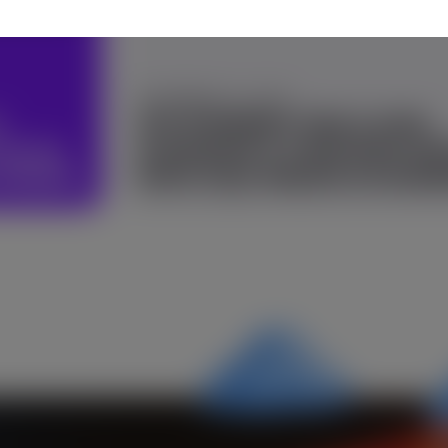
DEZEMBRO 16, 2025
E
UFO PYRAMIDS TRAZ O CAOS
VELHO
ALIENÍGENA E O MISTÉRIO EGÍ
 GRANDE
NOVO CAÇA-NÍQUEIS DA BGAM