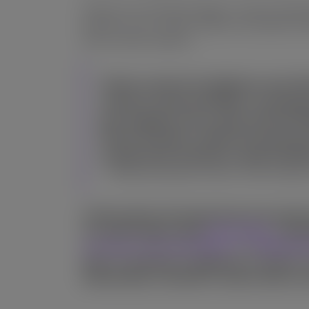
Poder da rua
é fácil de seguir e mostra clar
apostas, com a vitória máxima mostrada à dir
será a vitória máxima.
Temos o prazer de adicionar esse tí
escola ao nosso portfólio e recomp
que só ganha com a qual os fãs de Pl
Power fortalece a linha de lançame
se pelo tema exclusivo e pela mecâ
Mikalai Dzeneladze, produtor-chefe de jogos
O mês anterior de lançamentos do provedo
um notável jogo casual,
Aviamasters
. 4 slo
ouro
,
Barra secreta MultiDice X
, e
TRUEWAYS 
julho, convidando os jogadores a explorar
selecionados, incluindo o cenário cada vez