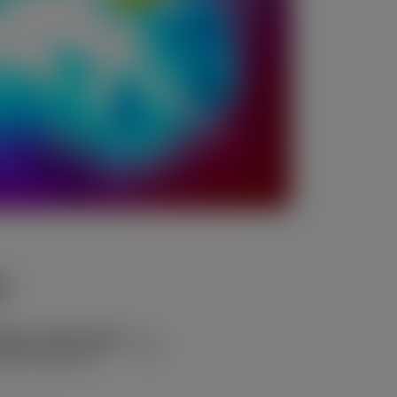
)
siana Seurukova
ting Copywriter