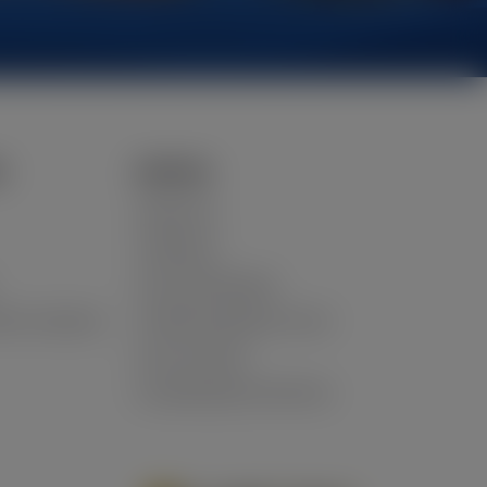
S
EMPRESA
SOBRE NÓS
CARREIRAS
JOGO RESPONSÁVEL
TATO CONOSCO
COMPROVADAMENTE JUSTO
GUIA DA MARCA
COLABORAÇÕES CRIATIVAS