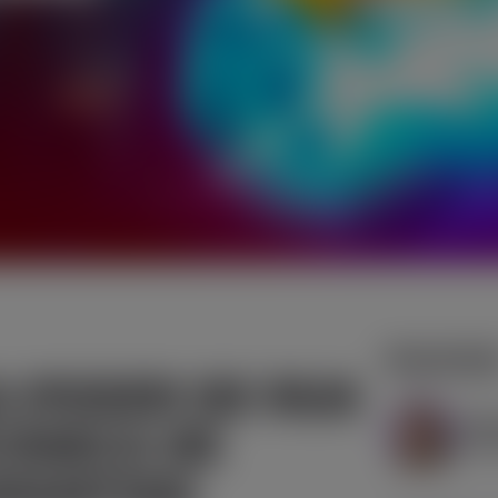
Autor(es
 PODER DE RUA
Tat
ÂNICA DE
Marke
RANTIDA