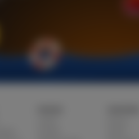
PARCEIROS
LINKS RÁPIDO
CLIENTES
NOTÍCIAS
A MARCA
AFILIADOS
ARTIGOS