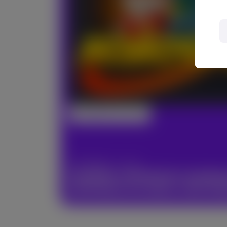
LANÇAMENTO DO JOGO
SETEMBRO 3, 2024
BGAMING APRESENTA JOGABIL
INSPIRADA NA WEB3 COM RO