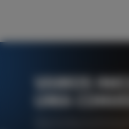
VAMOS INIC
UMA CONV
Gostaria de iniciar uma conversa com 
qualquer área? Deixe-nos cair uma linha