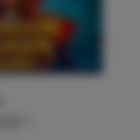
)
y Kabak
or sênior