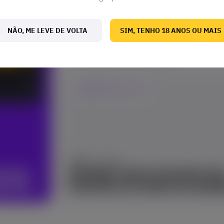
FEVEREIRO 
PEGUE S
POR DIA
NÃO, ME LEVE DE VOLTA
SIM, TENHO 18 ANOS OU MAIS
BGAMIN
LANÇAMENTO DO JOGO
ABRIL 1, 2026
IDADE
ASCENDA COM OS DEUSES NO
BOSPIN
PORTÕES DO PODER DA BGAM