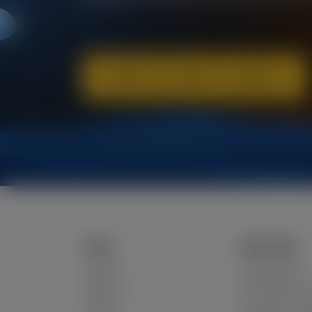
ENTRE EM CONTATO CONOSCO
JOGOS
MARKETING
ESPAÇOS
FERRAMENTAS
RABISCO
EXCLUSIVOS D