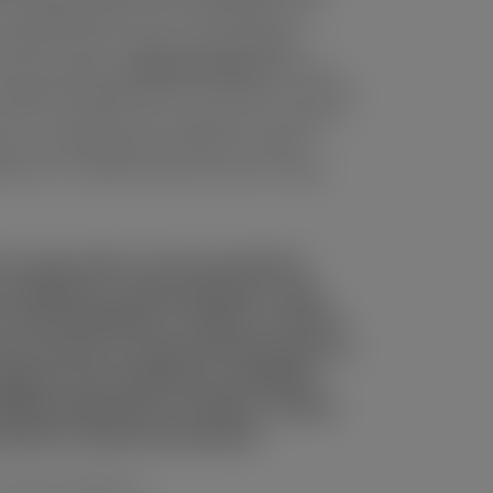
a e desbloqueando mais combinações. Os
enquanto três ou mais ovos de dragão
ício da rodada, o
Roda da Fortuna
revela o
tiplicador global (de x2 a x25) que se aplica
 Para um caminho mais rápido para a ação, o
o às rodadas grátis, enquanto a opção
oquear a rodada de bônus durante o jogo
era dar vida a um rico mundo de
e dinâmica e surpreendesse a cada
visual da Rainha, à música e à forma
ara manter as coisas interessantes. A
erior extra adicionam variedade,
Wilds apimentam as vitórias. Juntos,
olvente e cheio de momentos
s de jogos na BGaming