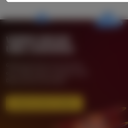
VAMOS INICIAR
UMA CONVERSA
Gostaria de iniciar uma conversa
com a BGaming em qualquer área?
Deixe-nos cair uma linha!
ENTRE EM CONTATO CONOSCO