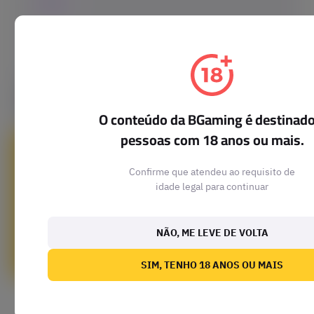
EVENTO
NOVEMBRO 13, 2023
BGAMING VENCEU EM 2 INDICAÇÕES NO
EIGE AWARDS 2023!
O conteúdo da BGaming é destinado
pessoas com 18 anos ou mais.
Confirme que atendeu ao requisito de
idade legal para continuar
TODAS AS NOTÍCIAS
NÃO, ME LEVE DE VOLTA
SIM, TENHO 18 ANOS OU MAIS