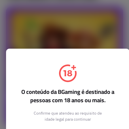
O conteúdo da BGaming é destinado a
LANÇAMENTO DO JOGO
pessoas com 18 anos ou mais.
JUNHO 28, 2024
BGAMING ENRIQUECE SEU PORTFÓLIO DE
Confirme que atendeu ao requisito de
JOGOS COM 5 TÍTULOS EM JULHO
idade legal para continuar