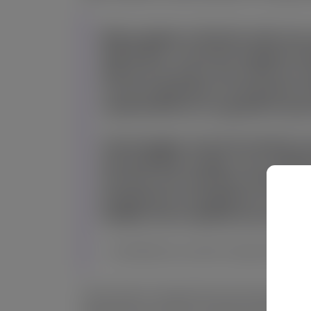
Nossa equipe se divertiu muito com
Hold & Win. O conceito do jogo de t
diferente de tudo o que existe em n
recursos agradarão a uma grande v
o potencial de ser um grande sucess
O personagem central do tubarão ac
personalidade ao jogo, com o desig
exercitar seus músculos criativos. 
já agradaram aos jogadores no pass
também vão se apaixonar por esse.
Alex Baliukonis, produtor de jogos da BGami
Encerrando os lançamentos de maio da BGami
lançamentos recentes, incluindo Chicken Sho