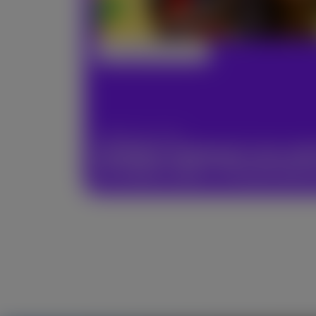
LANÇAMENTO DO JOGO
JUNHO 28, 2024
BGAMING ENRIQUECE SEU POR
DE JOGOS COM 5 TÍTULOS EM 