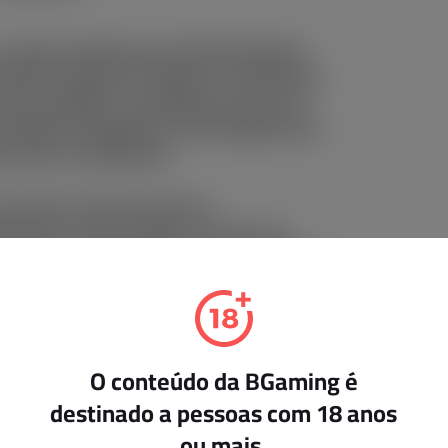
 o desenvolvimento do Shark & Spark
abuleiro Snakes & Ladders é totalmente
osso portfólio e acreditamos que seus
ariedade de jogadores. Ele também tem
o entre os streamers.
rescenta muita diversão e
n dando à nossa equipe a chance de
Vimos que vários de nossos personagens
ado e não temos dúvidas de que eles
ng
O conteúdo da BGaming é
destinado a pessoas com 18 anos
ng, Shark & Spark Hold & Win se junta aos
ou mais.
t, HOT ROCKET 5x 3x 2x e Clash of Gods: