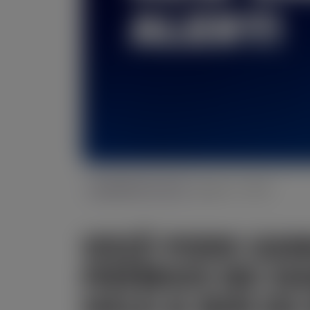
August 3, 2026
LANÇAMENTO DO JOGO
VOCÊ PODE GA
PRÊMIOS NO SH
HOLD & WIN DA