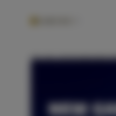
Skip
to
content
PT
HOME
NEWS
VOCÊ PODE GANHAR GRANDES PRÊ