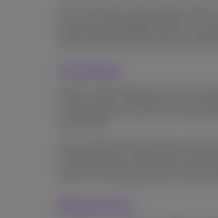
O All Lucky Clovers vem com quatro modos (5
sorte, como anéis Claddagh, diamantes e fer
Gamble, Expanded Wilds e Scatters, e esse jo
neste mês de março. Experimente os diferen
Clover Bonanza
Existem centenas de jogos de cassino on-lin
realmente quiser experimentar a sorte irlan
vai surpreendê-lo com bobinas de reabaste
qualquer lugar.
Esse caça-níqueis #Entertainment reúne fru
moedas brilhantes, tudo pronto para proporci
você pode aproveitar incluem Giros Grátis, M
Chance ×2. Você pode aproveitar o charme i
Mechanical Clover