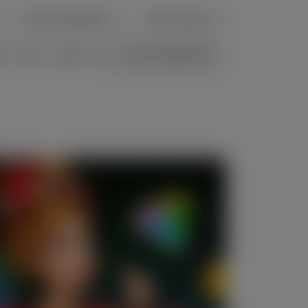
HUB DE JOGADORES
ÁREA CLIENTE
OS
BLOG
SOBRE
TALK TO AN EXPERT