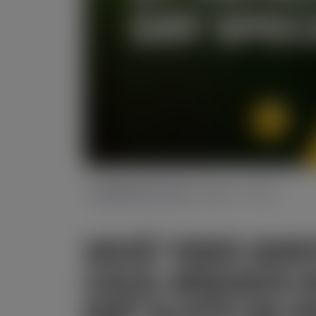
August 3, 2026
LANÇAMENTO DO JOGO
VOCÊ TERÁ SOR
CAÇA-NÍQUEIS D
DAY SLOTS DA 