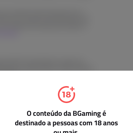
 estar mudando temporariamente para o
manecem os mesmos, permitindo que você
ou use o Bônus de Compra para acelerar a
stração
.
 atrevido? O Lucky Oak traz a ação com
itindo que você gire bobinas verdes vibrantes
 ao fundo.
 Lucky Oak combina máquinas caça-níqueis
go de bônus ou use o bônus de compra para
adicionais. Experimente a
demonstração
do
 têm reservado para você…
O conteúdo da BGaming é
destinado a pessoas com 18 anos
ou mais.