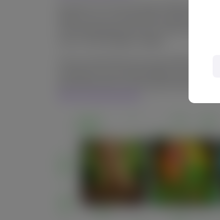
Encontrar um trevo de quatro folhas já é sor
depara com um campo dessas plantas fortuit
incrível plantação de trevos, onde as bobina
entre a vida selvagem mágica.
O Four Lucky Clover tem como objetivo encon
mecânicas como Stacked Wilds e Lucky spin
dia de São Patrício nesse jogo #Clássico. Vej
demonstração gratuita.