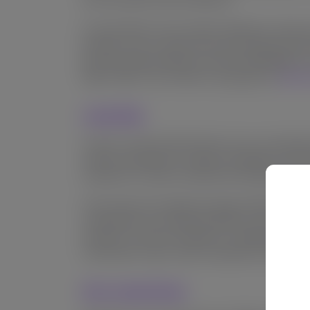
O visual desse caça-níqueis #Clássico pode
feriado, mas os recursos emocionantes per
gire pelo jogo de Bônus de alta volatilidade 
ação. Veja o novo estilo ou pratique na
demon
Lucky Oak
O que é o Dia de São Patrício sem um duende
visuais inspirados no folclore irlandês, perm
enquanto a música tradicional irlandesa toca
Como parte da coleção de jogos #Classic, o
conhecidas com diversão festiva. Gire no jo
acelerar a chance de ganhar multiplicadores 
Lucky Oak e veja o que os pequenos duendes
Four Lucky Clover