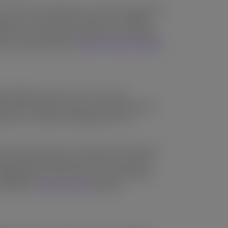
, 20, 40 ou 100 linhas) e muitos símbolos da
raduras. Acrescente à mistura as rodadas
go é uma maneira divertida de você relaxar
tes modos de linha no
jogo de demonstração
.
e baseados em trevos, mas se você
desa neste mês de março, o Clover Bonanza
cimento e símbolos de pagamento em
tas multicoloridas com chapéus de duende e
onar giros sensacionais. Os recursos que
ultiplicadores de até ×100 e a ferramenta
rlandês na
demonstração
gratuita.