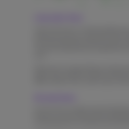
Lucky Lady’s Clover
O dia 17 de março é o momento perfeito para 
exatamente isso que o Lucky Lady’s Clover of
esse caça-níqueis descontraído e de baixa vol
com arco-íris, potes de ouro, moedas de ouro,
sorte.
Apesar de ser um jogo relaxante, você não es
Lady’s Clover apresenta a popular mecânica
Wilds e Scatters. Gire os rolos e veja se voc
All Lucky Clovers
Os trevos são um símbolo universal da Irlanda
Clovers é um caça-níqueis clássico da BGami
da velha guarda com a estética do Dia de São 