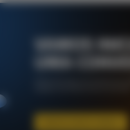
VAMOS INIC
UMA CONV
Gostaria de iniciar uma conversa com 
qualquer área? Deixe-nos cair uma linha
ENTRE EM CONTATO CONOSCO