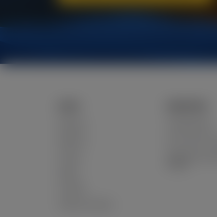
JOGOS
MARKETING
ESPAÇOS
FERRAMENTAS
RABISCO
EXCLUSIVOS D
CASUAL
PROMO DE CON
JOGOS
DADOS
LOTERIA
TODOS OS JOGOS