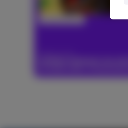
LANÇAMENTO DO JOGO
JUNHO 28, 2024
BGAMING ENRIQUECE SEU POR
DE JOGOS COM 5 TÍTULOS EM 