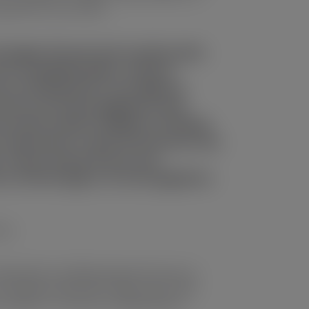
garantem uma vitória.
 dos jogos #Casual mais amados pelos
vir o feedback deles, estamos
as no Fishing Club 2 com algumas
de dar aos nossos jogadores mais
so está em plena exibição no Fishing
e onde pescar e quais ferramentas usar
 Temos certeza de que essa
e os fãs do jogo e os novos jogadores
ing
shing Club 2 da BGaming permite que os
 familiares Best Win e Best Catch. Eles
rodada e os maiores multiplicadores