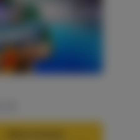
Vamos conversar