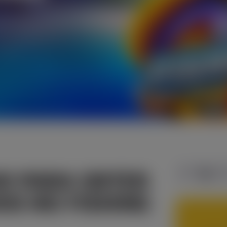
AR PARA OBTER
S NO FISHING