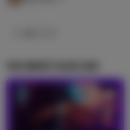
Redactor senior
YOU MIGHT ALSO LIKE