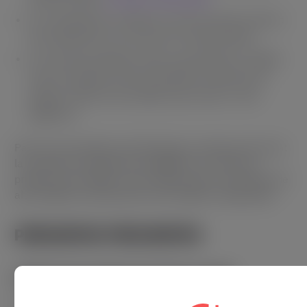
La monetización combina la venta de divisas dentro
de la aplicación con anuncios recompensados.
Los formatos híbridos están aumentando a medida
que los estudios toman prestadas mecánicas de
juegos móviles más amplios para atraer a más
jugadores.
Para los proveedores de iGaming, la ventaja está clara:
la mecánica socialmente amigable y los ciclos de
pruebas más rápidos crean espacio para contenidos de
alta calidad y asociaciones más sólidas a largo plazo.
PREGUNTAS FRECUENTES
¿Qué son los juegos de casino social?
Los juegos de casino social son títulos gratuitos de