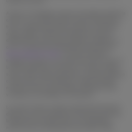
canjear por dinero.
Así que, si te preguntas “¿qué son los juegos sociales de
casino?” en un sentido informal, están construidos en
torno a bonificaciones diarias, misiones, colecciones,
clubes, regalos y tablas de clasificación que están
diseñados para que vuelvas, progreses y juegues con
otros. La mayoría de las plataformas ofrecen varios
tipos de juegos de casino
, a menudo mezclando
tragaperras clásicas con formatos de cartas y mesa en
la misma aplicación o sitio web. Los casinos sociales
suelen vender créditos adicionales o ventajas mediante
compras dentro de la aplicación, y algunos también
muestran anuncios, pero el gasto es opcional y está
vinculado a la comodidad, no al beneficio.
Los casinos online con dinero real funcionan de forma
diferente, ya que los depósitos financian las apuestas,
las ganancias se pueden retirar y son habituales
normas como la comprobación de la edad y el DNI.