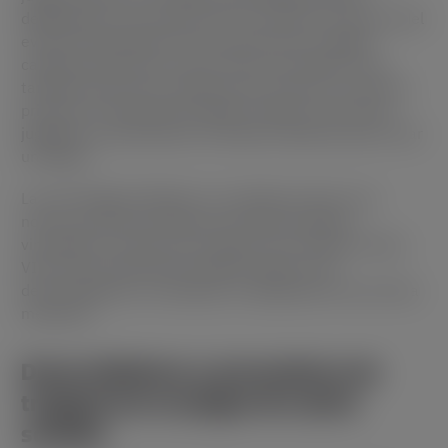
desbloquear una tirada extra o aumentar los puntos del
evento, permitiendo a los usuarios que no pagan
cambiar atención por valor. Para los estudios, esto
también favorece la captación de usuarios, ya que las
primeras recompensas pueden ayudar a los nuevos
jugadores a permanecer el tiempo suficiente para crear
un hábito.
Las estrategias híbridas se consideran ahora una
norma, ya que las ofertas por tiempo limitado
vinculadas a eventos de LiveOps, las ventajas de tipo
VIP y las suscripciones pueden ayudar a los
desarrolladores a monetizar sin depender de una única
mecánica.
Desarrolladores y proveedores de
tragaperras en juegos de casino
sociales