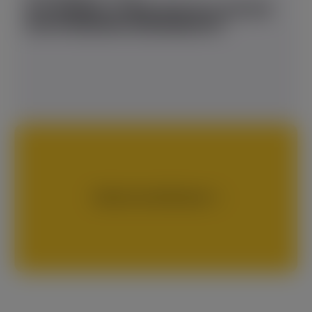
IA E IGAMING: ¿CÓMO AFECTA AL SECTOR
ESTA PODEROSA HERRAMIENTA?
TODOS LOS ARTÍCULOS