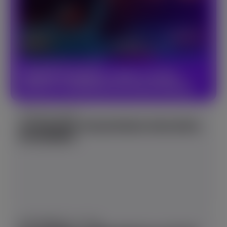
SEPTIEMBRE 20, 2024
IGAMING BUSINESS: CREAR Y HACER
CRECER TU EMPRESA DE JUEGO ONLINE
JULIO 16, 2026
LAS MEJORES TRAGAPERRAS PARA MÓVIL
DE BGAMING
NOVIEMBRE 14, 2023