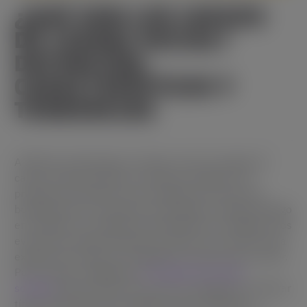
¿QUÉ SON LOS JUEGOS
DE CASINO SOCIAL?
DEFINICIÓN,
CARACTERÍSTICAS Y
TENDENCIAS
A diferencia del juego con dinero real, los juegos de
casino social funcionan con fichas virtuales, y la
principal recompensa es la progresión de nivel, las
bonificaciones y el estatus en el juego, en lugar del pago
en metálico. Las tablas de clasificación, los regalos y los
eventos de tiempo limitado se sitúan en el centro de la
experiencia, dando a los jugadores razones para volver.
Para marcas y jugadores,
los juegos de casino
sociales
ofrece una forma menos arriesgada de explorar
títulos del estilo de los juegos de azar, donde los