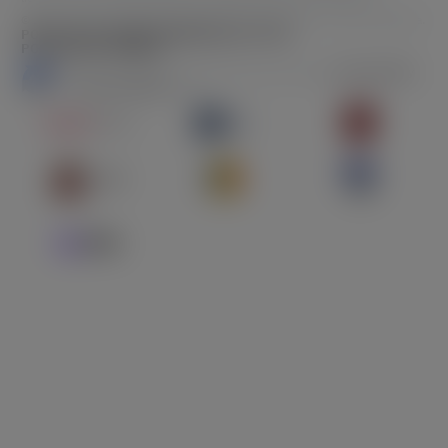
© 2026 Todos los Derechos Reservados. BGaming es una marca registrada.
POLÍTICA DE PRIVACIDAD
MAPA DEL SITIO
POLÍTICA DE COOKIES
This site is protected by reCAPTCHA and the Google
Privacy Policy
and
Terms of Service
apply.