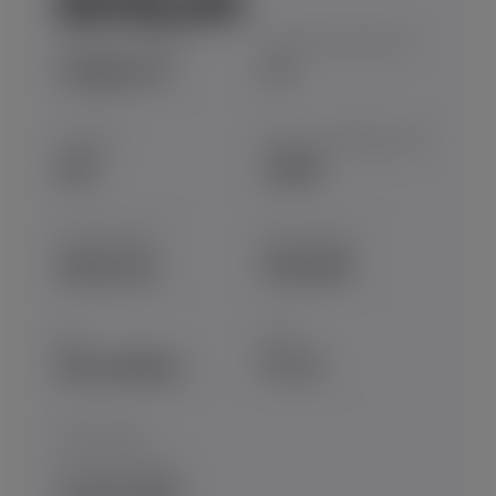
DETALLES
magnificent and modified features! Enough of
these crypto minings it’s time to mine some real
Tipo de Juego
Tasa de Aciertos
winnings.
Tragaperras
4.3
Líneas
Max.multiplicador
100
x
3000
Volatilidad
Max Ganar
Media-alta
€
150 000
ID
RTP
BitcoinMillion
97.1
%
Fecha de
Lanzamiento