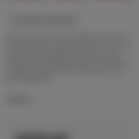
COPIAR ENLACE DE DEMOSTRACIÓN
Missed the gool old fruits and Wilds and Scatters?
Don’t worry they are about to hit your screen once
again this time modified with the latest crypto
symbols. Expanding Wilds, Gable round and more
magnificent features will also attend you in this
fascinating game!
LEER MÁS
Enough of these crypto minings it’s time to mine
some real winnings. Dig in Bitcoin Million and find
your chest full of innumerable riches!
Bitcoin Million is a fascinating slot full of