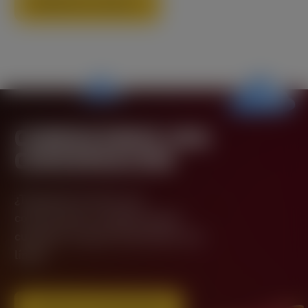
CATÁLOGO DE JUEGOS
COMENCEMOS UNA
CONVERSACIÓN
¿Te gustaría iniciar una
conversación con BGaming en
cualquier campo? Escríbenos una
línea!