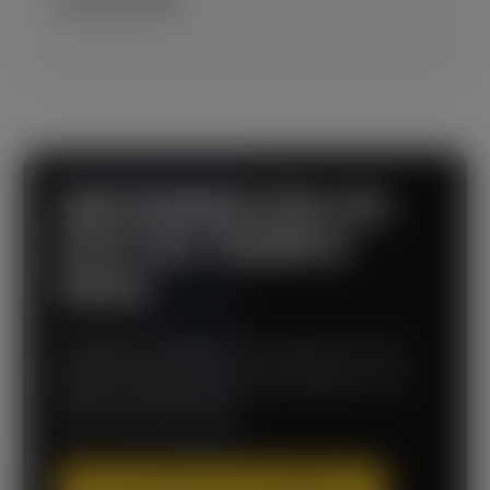
Jan 05, 2022
INFORMACIÓN DE
RTP EN TIEMPO
REAL
Averigüe qué juegos son calientes o Fríos.
Realice movimientos más inteligentes con
datos en tiempo real.