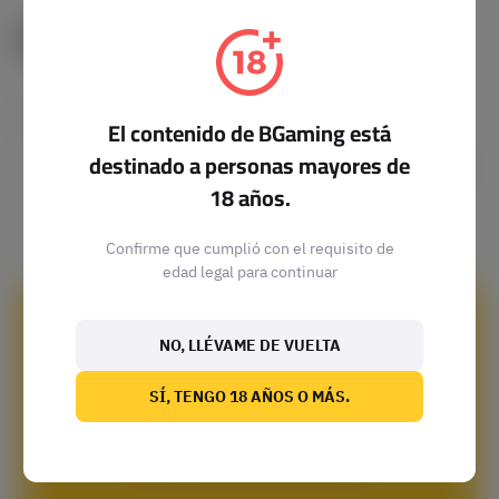
CARACTERÍSTICAS
Gamble round
El contenido de BGaming está
destinado a personas mayores de
The aim of the gambling round is to increase the
winnings. Players should guess the color or the
18 años.
suit of the face-down card during this round.
Confirme que cumplió con el requisito de
edad legal para continuar
NO, LLÉVAME DE VUELTA
SÍ, TENGO 18 AÑOS O MÁS.