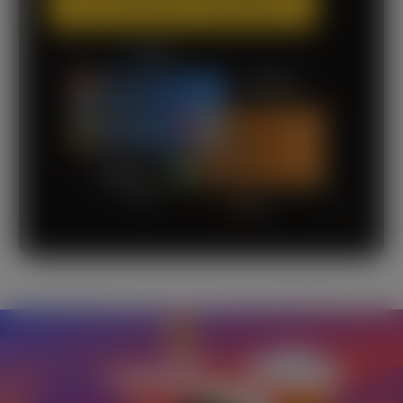
IR AL CENTRO DE JUGADORES