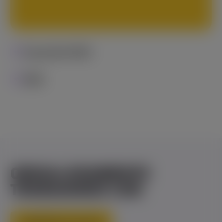
Expanded Wild
The appeared Wild can expand on the whole reel,
Wild
occupying the upper and lower cells. The player
wins, if after the expanding process the winning
Wild symbol substitutes for all symbols except for
combination with these Wilds is formed.
Scatters (Bell and Diamond). Appears only on the
reels – 2, 3 and 4.
ORGULLOSAMENTE
TRABAJANDO CON