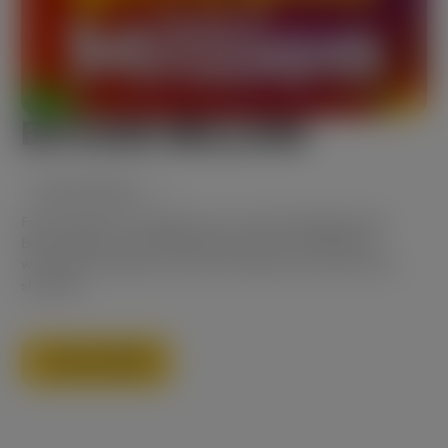
BITCOIN MILLION
Select Exclusive
Fortune may turn her back to you in crypto trading but with
Bitcoin Million it will definitely shower you with fabulous
winnings. Get ready, our new slot is about to enroll into your
slotchain!
JUGAR DEMO