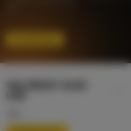
inteligentes con datos en tiempo
real.
IR A PLAYERS HUB
YOU MIGHT ALSO
LIKE