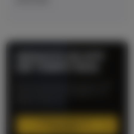
Jan 05, 2022
INSIGHTS DE RTP
EM TEMPO REAL
Descubra quais jogos são quentes ou frios.
Faça movimentos mais inteligentes com
dados em tempo real.
ACESSE A CENTRAL DE
JOGADORES