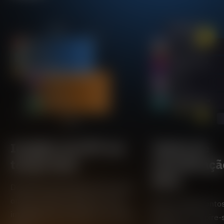
Insights de RTP em
Tabela De
tempo Real
Classificaçã
Wins
Descubra quais jogos são quentes
ou frios. Faça movimentos mais
Veja os pagamento
inteligentes com dados em tempo
lendários e inspire-