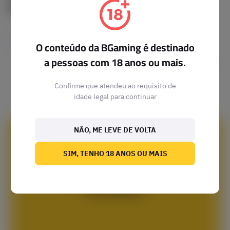
RECURSOS
Gamble round
O conteúdo da BGaming é destinado
a pessoas com 18 anos ou mais.
The aim of the gambling round is to increase the
winnings. Players should guess the color or the
suit of the face-down card during this round.
Confirme que atendeu ao requisito de
idade legal para continuar
NÃO, ME LEVE DE VOLTA
SIM, TENHO 18 ANOS OU MAIS