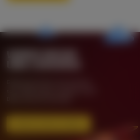
VAMOS INICIAR
UMA CONVERSA
Gostaria de iniciar uma conversa
com a BGaming em qualquer área?
Deixe-nos cair uma linha!
ENTRE EM CONTATO CONOSCO