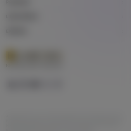
PARCEIROS
LOTERIA
TODOS OS JOGOS
EXCLUSIVOS DA MARCA
CLIENTES
LINKS RÁPIDOS
PROMO DE CONJUNTOS DE JOGOS
AFILIADOS
NOTÍCIAS
ARTIGOS
EMPRESA
PARCEIROS DE MÍDIA
ÁREA CLIENTE
ENTRE EM CONTATO CONOSCO
SOBRE NÓS
CARREIRAS
EVENTOS
JOGO RESPONSÁVEL
COMPROVADAMENTE JUSTO
GUIA DA MARCA
COLABORAÇÕES CRIATIVAS
A Stable Games Ltd, com endereço registrado em 206, Wisely house, Old
Bakery Street, Valletta VLT 1451, Malta, é licenciada e regulamentada pela
Malta Gaming Authority para fornecer serviços de jogos tipo 1 sob uma
licença B2B Critical Gaming Supply (número da licença: