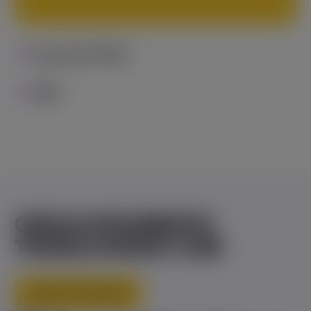
Expanded Wild
The appeared Wild can expand on the whole reel,
Wild
occupying the upper and lower cells. The player
wins, if after the expanding process the winning
Wild symbol substitutes for all symbols except for
combination with these Wilds is formed.
Scatters (Bell and Diamond). Appears only on the
reels – 2, 3 and 4.
ORGULHOSAMENTE
TRABALHANDO COM
TORNE-SE PARCEIRO