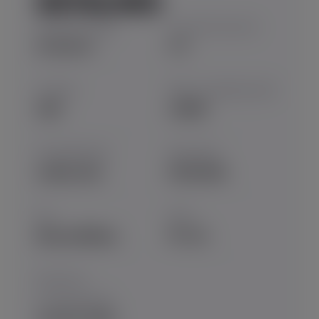
DETALHES
magnificent and modified features! Enough of
these crypto minings it’s time to mine some real
Tipo De Jogo
Taxa De Acerto
winnings.
Exclusive
4.3
Linhas
Max.multiplicador
100
x
3000
Volatilidade
Max Win
média-alta
€
150 000
ID
RTP
BitcoinMillion
97.1
%
Data De
Lançamento