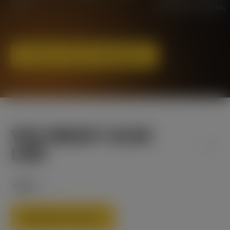
real.
participar da ação.
IR PARA O HUB DE JOGADORES
YOU MIGHT ALSO
LIKE
CATÁLOGO DE JOGOS